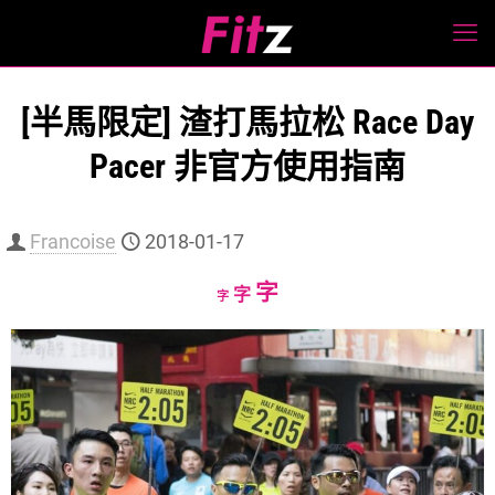
[半馬限定] 渣打馬拉松 Race Day
Pacer 非官方使用指南
Francoise
2018-01-17
Increase
字
Reset
Decrease
字
字
font
font
font
size.
size.
size.