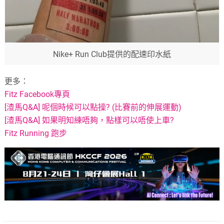
Nike+ Run Club提供的配速印水紙
更多：
Fitz Facebook專頁
[渣馬Q&A] 呢個時候可以點操? (比賽前的伸展運動)
[渣馬Q&A] 如果明知練唔夠，點樣可以唔使上車?
Fitz Running 跑步