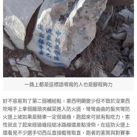
一路上都是這標語噴寫的人也是腳程夠力
好不容易到了第二個補給點，東西明顯變少但不致於沒東西
吃喝手上拿個饅頭夾鹹菜進入防火道，彎彎曲曲的髮夾彎防
火道上坡如果是騎車一定很過癮，跑起來可就有點吃力，索
性就走了起來經過幾段結冰路線還差點滑倒，在這防火道上
還看見不少選手切西瓜直接截彎取直，跑者的素質與對賽事