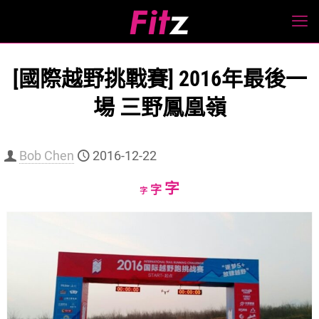
[國際越野挑戰賽] 2016年最後一
場 三野鳳凰嶺
Bob Chen
2016-12-22
Increase
字
Reset
Decrease
字
字
font
font
font
size.
size.
size.