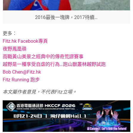
2016最後一塊牌，2017待續…
更多：
Fitz.hk Facebook專頁
夜野鳳凰嶺
雨戰黃山美景之經典中的傳奇荒謬賽事
越野是一種享受自虐的行為…跑山獸叢林越野試跑
Bob
Chen@Fitz.hk
Fitz Running 跑步
本文屬作者意見，不代表Fitz立場。