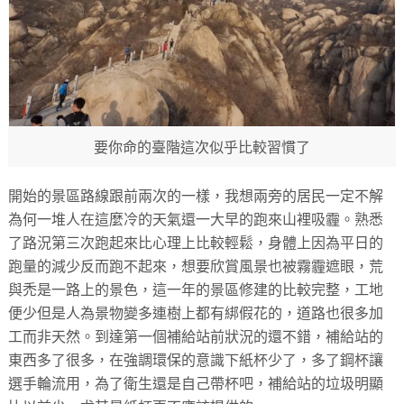
要你命的臺階這次似乎比較習慣了
開始的景區路線跟前兩次的一樣，我想兩旁的居民一定不解
為何一堆人在這麼冷的天氣還一大早的跑來山裡吸霾。熟悉
了路況第三次跑起來比心理上比較輕鬆，身體上因為平日的
跑量的減少反而跑不起來，想要欣賞風景也被霧霾遮眼，荒
與禿是一路上的景色，這一年的景區修建的比較完整，工地
便少但是人為景物變多連樹上都有綁假花的，道路也很多加
工而非天然。到達第一個補給站前狀況的還不錯，補給站的
東西多了很多，在強調環保的意識下紙杯少了，多了鋼杯讓
選手輪流用，為了衛生還是自己帶杯吧，補給站的垃圾明顯