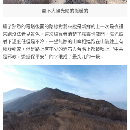
風不大陽光晒的挺暖的
過了熟悉的電塔後面的路線對我來說是新鮮的上一次是夜裡
來跑沒法看見景色，這次總算看清楚了霧霾也散開，陽光照
射下溫度低但是不冷，一望無際的山峰相連跑在山陵線上有
種舒暢感，但是路上有不少的岩石與台階上都被噴上〝中共
是邪教，退黨保平安〞的字眼成了最突兀的一景。