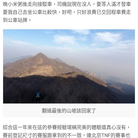
晚小米粥後走向接駁車，司機說現在沒人，要等人滿才發車
要我自己去坐公車比較快，好吧，只好浪費已交回程車費走
到公車站牌。
翻過最後的山坡該回家了
綜合這一年來在這的參賽經驗堪稱完美的體驗還真心沒有，
賽前登記尺寸的賽服跟拿到的不一致，連北京TNF的賽事也