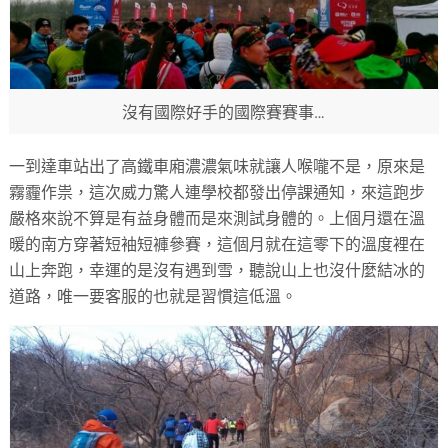
沒有國際好手的國際賽賽事…
一到達車站出了高鐵車廂濃濃氣味就讓人喉嚨不是，原來是
霧霾作祟，這次威力驚人連學校都發出停課通知，來這跑步
嚴格來說不算是有益身體而是來測試身體的。上個月還在溫
暖的南方穿著短袖短褲參賽，這個月就在這零下的溫度裡在
山上奔跑，幸運的是沒有遇到雪，聽說山上也沒什麼結冰的
道路，唯一要客服的也就是習慣這低溫。