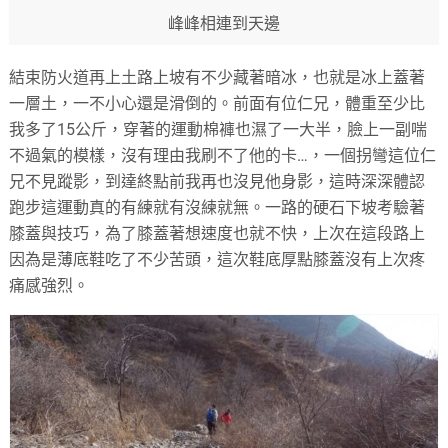
峰峰相連到天邊
結束防火道再上土路上坡有不少藏著暗冰，也就是冰上蓋著
一層土，一不小心還是滑倒的。前面有位仁兄，體重至少比
我多了15公斤，穿著的運動棉褲也濕了一大半，臉上一副喘
不過氣的模樣，沒有理由我刷不了他的卡…，一個拐彎這位仁
兄不見蹤影，到達終點前我再也沒見他身影，這時深深體認
跑步這運動真的有練就有沒練就無。一路的硬石下坡考驗著
膝蓋與技巧，為了膝蓋著想速度也就不快，上次在這段路上
因為是薄底鞋吃了不少苦頭，這次鞋底厚點膝蓋沒有上次疼
痛感強烈。