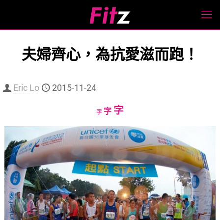
夫婦齊心，為抗愛滋而跑！
Eric Lo
2015-11-24
Increase
字
Reset
Decrease
字
字
font
font
font
size.
size.
size.