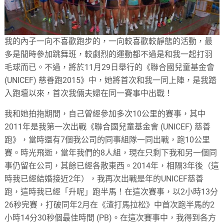
我的內子一向不喜歡跑步的，一向較喜歡較靜態的活動，最
多是閒時參加跳舞班，較劇烈的運動都不過是和我一起打羽
毛球而已。不過，將於11月29日舉行的《聯合國兒童基金會
(UNICEF) 慈善跑2015》中，她將首次和我一同上陣，是我踏
入跑壇以來，首次我倆夫婦在同一賽事中出戰！
我和她拍拖期間，自己曾經參加多次10公里的賽事，其中
2011年是我第一次出戰《聯合國兒童基金會 (UNICEF) 慈善
跑》，當時還有7個我公司的同事組隊一同出戰，跑10公里
賽。時光飛逝，當年我們的8人組，現在只剩下我和另一個同
事仍留在公司，其餘已經各散東西。2014年，相隔3年後（這
時我已經結婚接近2年），我再次出戰是年的UNICEF慈善
跑，這時我已經「升呢」跑半馬！在這次賽事，以2小時13分
26秒完賽，打破同年2月在《渣打馬拉松》中首次跑半馬的2
小時14分30秒個最佳時間 (PB)。在這次賽事中，我得到各方