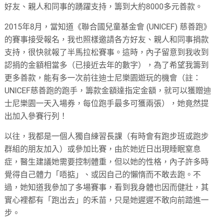
好友、親人和同事的踴躍支持，籌到大約8000多元善款。
2015年8月，當知道《聯合國兒童基金會 (UNICEF) 慈善跑》
的賽事接受報名，我也照樣邀請各方好友、親人和同事捐款
支持，很快就報了半馬拉松賽事。這時，內子留意到我收到
認捐的金額相當多（已接近去年的數字），為了希望我籌到
更多善款，能有多一次前往迪士尼樂園遊玩的機會（註：
UNICEF慈善跑的跑手，籌款金額達指定金額，就可以獲贈迪
士尼樂園一天入場券，每位跑手最多可獲兩張），她竟然提
出加入參賽行列！
以往，我都是一個人獨自練習長課（有時會有跑步班或跑步
群組的朋友加入）或參加比賽，由於她近日出現睡眠窒息
症，醫生建議她需要控制體重，但以她的性格，內子許多時
覺得自己體力「唔掂」、或因自己的懶惰而不敢去跑。不
過，她知道我參加了多場賽事，看到我身體也因而健壯，其
實心裡都有「跑出去」的禾苗，只是她遲遲不敢向前踏進一
步。