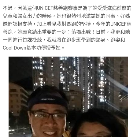
不過，因著這個UNICEF慈善跑賽事是為了飽受愛滋病煎熬的
兒童和婦女出力的時候，她也很熱烈地邀請她的同事、好姊
妹們認捐支持，加上看見我對長跑的堅持，今年的UNICEF慈
善跑，她願意踏出重要的一步：落場出戰！日前，我更和她
一同進行首課操練，我就將在跑步班學到的熱身、跑姿和
Cool Down基本功傳授予她。