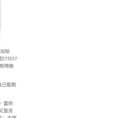
體出帖
27分27
時有時無
為自己能跑
用，當你
動又是另