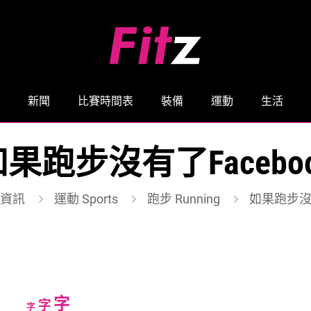
新聞
比賽時間表
裝備
運動
生活
果跑步沒有了Facebo
資訊
運動 Sports
跑步 Running
如果跑步沒有
Increase
字
Reset
Decrease
字
字