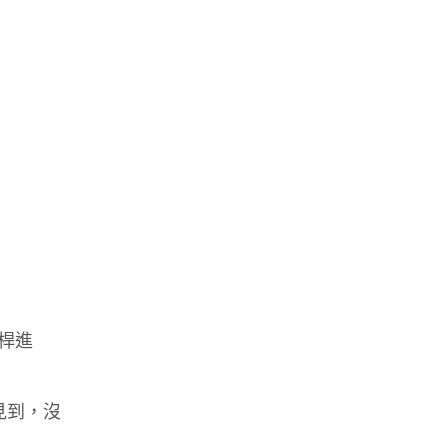
桿進
見到，沒