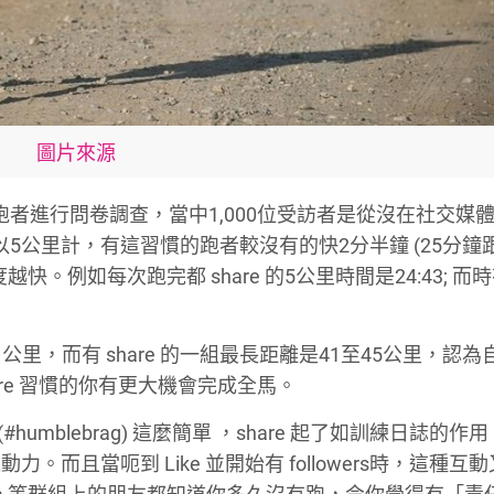
圖片來源
國跑者進行問卷調查，當中1,000位受訪者是從沒在社交媒
5公里計，有這習慣的跑者較沒有的快2分半鐘 (25分鐘跟
。例如每次跑完都 share 的5公里時間是24:43; 而
1公里，而有 share 的一組最長距離是41至45公里，認
are 習慣的你有更大機會完成全馬。
#humblebrag) 這麼簡單 ，share 起了如訓練日誌的作
且當呃到 Like 並開始有 followers時，這種互