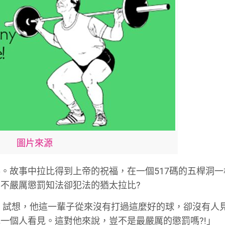
圖片來源
。故事中拉比得到上帝的祝福，在一個517碼的五桿洞一
不嚴厲懲罰知法卻犯法的猶太拉比?
。試想，他這一輩子從來沒有打過這麼好的球，卻沒有人
一個人看見。這對他來說，豈不是最嚴厲的懲罰嗎?!」