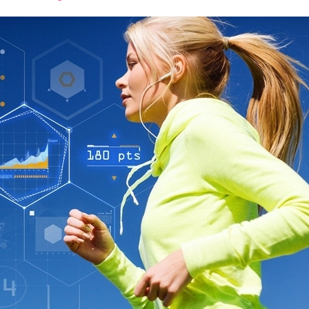
font
font
font
size.
size.
size.