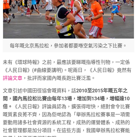
每年嘅北京馬拉松，參加者都要喺空氣污染之下比賽。
未有《環球時報》之前，最應該要睇嘅指導性刊物，一定係
《人民日報》(#曲線要講明)。呢兩日，《人民日報》竟然有
評論文章
，批評而家國內嘅長跑比賽泛濫。
文章引述中國田徑協會嘅資料，話
2010至2015年嘅五年之
間，國內馬拉松比賽由每年13場，增加到134場，增幅達10
倍。
《人民日報》評論員認為，擴張得咁快，絕對會令比賽
嘅質素良莠不齊，因為佢哋認為「舉辦馬拉松賽事是一項需
要動用諸多社會資源的系統工程，成熟的運營體系、成熟的
社會管理都是加分項目。在這些方面，我國舉辦馬拉松賽能