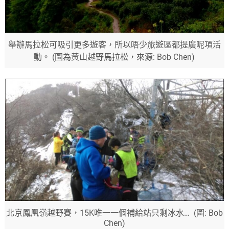
舉辦馬拉松可吸引更多遊客，所以唔少旅遊區都提廣呢項活
動。 (圖為黃山越野馬拉松，來源: Bob Chen)
北京鳳凰嶺越野賽，15K唯一一個補給站只剩冰水… (圖: Bob
Chen)