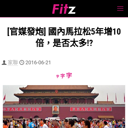
[官媒發炮] 國內馬拉松5年增10
倍，是否太多!?
家聯
2016-06-21
Increase
字
Reset
Decrease
字
字
font
font
font
size.
size.
size.