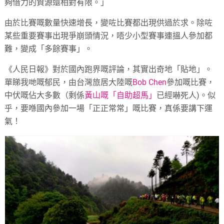
夠借力的資源還相對有限。」
由於比賽嘅數量快速增長，變咗比賽都出現供過於求。除咗
某些重要賽事出現爭崩頭情況，唔少小型賽事連搵人參加都
難，變成「多餘賽事」。
《人民日報》對於國內跑界嘅評論，其實出奇地「貼地」。
單睇我哋嘅郁民，由台灣旅居大陸嘅
Bob Chen
參加嘅比賽，
中伏嘅佔大多數（剩係
黃山嘅「自助超馬」
已經嚇死人)。似
乎，要喺國內參加一場「正正常常」嘅比賽，真係要講下運
氣！