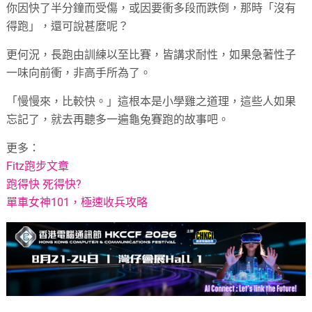
你因快了半分鐘而受傷，或因要衝多段而跌倒，那時「沒有
得跑」，還可說甚麼呢？
更何況，長跑由訓練以至比賽，皆講求耐性，如果急著性子
一味向前衝，非高手所為了。
「慢慢來，比較快。」這根本是小學雞之道理，這些人如果
忘記了，就去再聽多一遍龜兔賽跑的故事吧。
更多：
Fitz跑步文章
跑得快 死得快?
單車女神101，極速收兵攻略