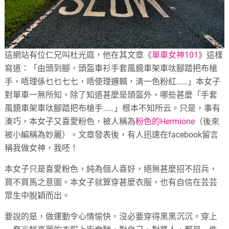
這網站有位仁兄叫杜光庭，他在其文章《
單車女神101
》這樣
寫道：「由頭到腳，頭盔車衫手套風鏡車架車呔腳踏把布槍
手，唔理係乜乜七七，唔使理邏輯，清一色粉紅……」本女子
對單車一無所知，除了知道甚麼是頭盔外，哪些甚麼「手套
風鏡車架車呔腳踏把布槍手……」根本不知所云。只是，事有
湊巧，本女子又喜愛粉色，被人稱為
粉色的Hermione
（後來
被小編稱為妙麗）。文章發表後，有人迅速在facebook留言
稱我做女神，我呸！
本女子只是喜愛粉色，純為個人喜好，絕無甚麼招不招兵，
買不買馬之意圖。本女子就算穿甚麼衣服，也有自信在芸芸
眾生中脫穎而出。
要說的是，做運動令心情愉快，沒必要穿得黑黑沉沉。穿上