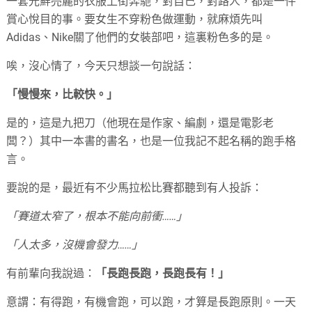
一套光鮮亮麗的衣服上街奔馳，對自己，對路人，都是一件
賞心悅目的事。要女生不穿粉色做運動，就麻煩先叫
Adidas、Nike關了他們的女裝部吧，這裏粉色多的是。
唉，沒心情了，今天只想談一句說話：
「慢慢來，比較快。」
是的，這是九把刀（他現在是作家、編劇，還是電影老
闆？）其中一本書的書名，也是一位我記不起名稱的跑手格
言。
要說的是，最近有不少馬拉松比賽都聽到有人投訴：
「賽道太窄了，根本不能向前衝……」
「人太多，沒機會發力……」
有前輩向我說過：
「長跑長跑，長跑長有！」
意謂：有得跑，有機會跑，可以跑，才算是長跑原則。一天