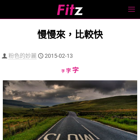
慢慢來，比較快
粉色的妙麗
2015-02-13
Increase
字
Reset
Decrease
字
字
font
font
font
size.
size.
size.