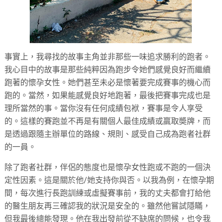
事實上，我尋找的故事主角並非那些一味追求勝利的跑者。
我心目中的故事是那些純粹因為跑步令她們感覺良好而繼續
跑著的懷孕女性。她們甚至未必是懷著要完成賽事的機心而
跑的。當然，如果能感覺良好地跑著，最後把賽事完成也是
理所當然的事。當你沒有任何成績包袱，賽事是令人享受
的。這樣的賽跑並不再是有關個人最佳成績或羸取奬牌，而
是透過跟隨主辦單位的路線、規則、感受自己成為跑者社群
的一員。
除了跑者社群，伴侶的態度也是懷孕女性跑或不跑的一個決
定性因素。這是關於他/她支持你與否。以我為例，在懷孕期
間，每次進行長跑訓練或虛擬賽事前，我的丈夫都會打給他
的醫生朋友再三確認我的狀況是安全的。雖然他嘗試隱瞞，
但我最後總能發現。他在我出發前從不缺席的問候，也令我