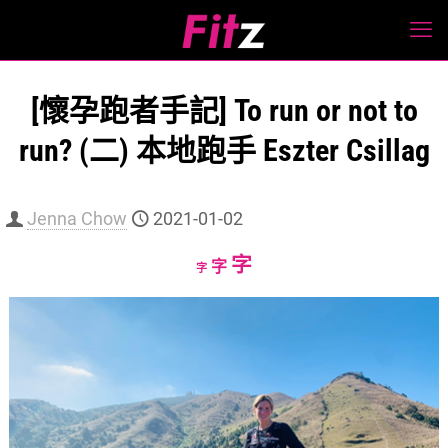
[懷孕跑者手記] To run or not to
run? (二) 本地跑手 Eszter Csillag
Jenna Chow
2021-01-02
Increase
字
Reset
Decrease
字
字
font
font
font
size.
size.
size.