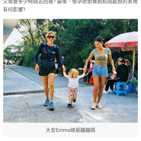
又需要多少時間去回復? 最後，懷孕對節奏跑和間歇跑的表現
有何影響?
大女Emma總是蹦蹦跳