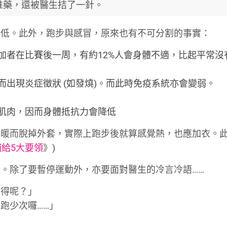
堆藥，還被醫生拮了一針。
降低。此外，跑步與感冒，原來也有不可分割的事實：
加者在比賽後一周，有約12%人會身體不適，比起平常沒
出現炎症徵狀 (如發燒)。而此時免疫系統亦會變弱。
肌肉，因而身體抵抗力會降低
保暖而脫掉外套，實際上跑步後就算感覺熱，也應加衣。
補給5大要領
》)
。除了要暫停運動外，亦要面對醫生的冷言冷語……
跑得呢？」
跑少次囉……」