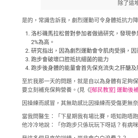
除了這
是的，常識告訴我，劇烈運動可令身體抵抗力
洛杉磯馬拉松曾對參加者做過研究，發現參
2%為高。
研究指出，因為劇烈運動會令肌肉受損，因而
跑步會破壞口腔抵抗細菌的能力
跑步後身體的能量會首先保充流失之肝醣及
至於我那一天的問題，就是自以為身體有足夠
要立刻補充保夠營養。(見《
[郁民教室] 運動後
因操練而感冒，其無助感比因操練而受傷更無奈
當我問醫生：「下星期我有場比賽，唔知跑唔
他冷冷地說：「你跑步只係玩玩下呀話？有病咪