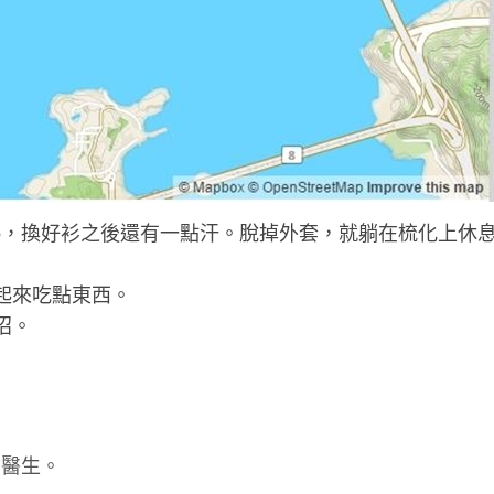
發熱，換好衫之後還有一點汗。脫掉外套，就躺在梳化上休
，起來吃點東西。
招。
看醫生。