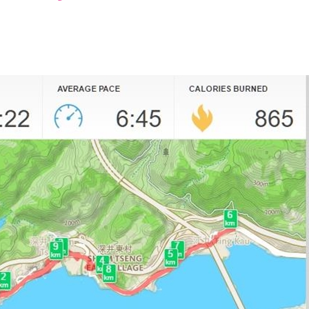
font
font
font
size.
size.
size.