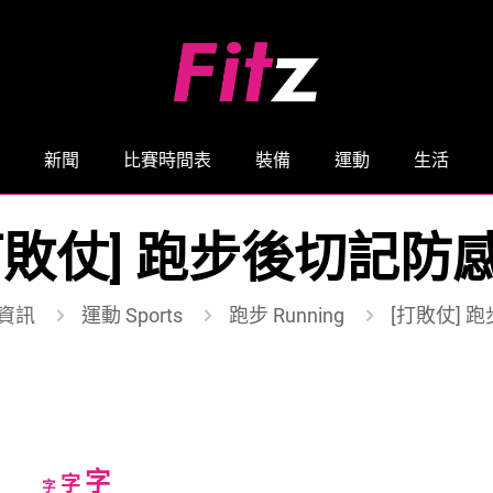
新聞
比賽時間表
裝備
運動
生活
打敗仗] 跑步後切記防
資訊
運動 Sports
跑步 Running
[打敗仗] 
Increase
字
Reset
Decrease
字
字