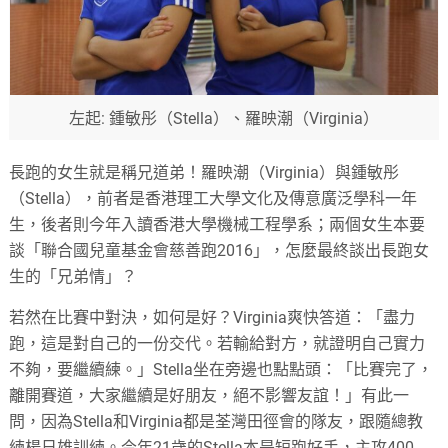
左起: 鍾敏彤（Stella）、羅映潮（Virginia）
長跑的女生就是稱兄道弟！羅映潮（Virginia）與鍾敏彤
（Stella），前者是香港理工大學文化及傳意廣泛學科一年
生，後者則今年入讀香港大學機械工程學系；兩個女生本要
談「聯合國兒童基金會慈善跑2016」，怎麼最終談出長跑女
生的「兄弟情」？
若然在比賽中對決，如何是好？Virginia爽快答道：「盡力
跑，這是對自己的一份交代。若輸給對方，就證明自己實力
不夠，要繼續練。」Stella坐在旁邊也點點頭：「比賽完了，
離開賽道，大家繼續是好朋友，絕不影響友誼！」有此一
問，因為Stella和Virginia都是荃灣田徑會的隊友，跟隨總教
練楊日雄訓練。今年21歲的Stella本是短跑好手，主攻400