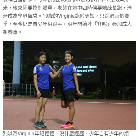
米，後來因要控制體重，老師在她中四時候要她練長跑，漸
漸成為學界氣袋。19歲的Virginia跑齡更短，只跑過兩個賽
季，至今仍是青少年組跑手，明年開始才「升呢」參加成人
組賽事。
別以爲Virginia年紀輕輕，沒什麼經歷，少年自有少年的煩