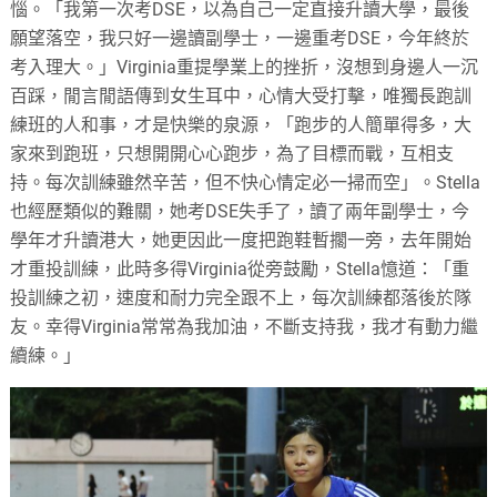
惱。「我第一次考DSE，以為自己一定直接升讀大學，最後
願望落空，我只好一邊讀副學士，一邊重考DSE，今年終於
考入理大。」Virginia重提學業上的挫折，沒想到身邊人一沉
百踩，閒言閒語傳到女生耳中，心情大受打擊，唯獨長跑訓
練班的人和事，才是快樂的泉源，「跑步的人簡單得多，大
家來到跑班，只想開開心心跑步，為了目標而戰，互相支
持。每次訓練雖然辛苦，但不快心情定必一掃而空」。Stella
也經歷類似的難關，她考DSE失手了，讀了兩年副學士，今
學年才升讀港大，她更因此一度把跑鞋暫擱一旁，去年開始
才重投訓練，此時多得Virginia從旁鼓勵，Stella憶道：「重
投訓練之初，速度和耐力完全跟不上，每次訓練都落後於隊
友。幸得Virginia常常為我加油，不斷支持我，我才有動力繼
續練。」