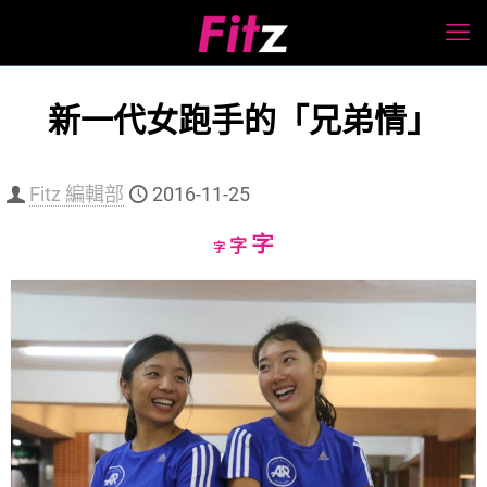
新一代女跑手的「兄弟情」
Fitz 編輯部
2016-11-25
Increase
字
Reset
Decrease
字
字
font
font
font
size.
size.
size.