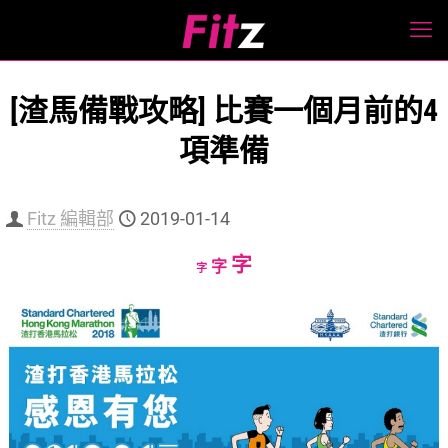
[渣馬備戰攻略] 比賽一個月前的4
項準備
Fitz 編輯部
2019-01-14
Increase
字
Reset
Decrease
字
字
font
font
font
size.
size.
size.