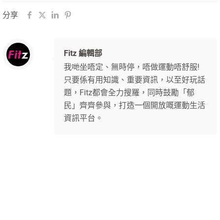
分享
Fitz 編輯部
我哋坐唔定、無時停，唔做運動唔舒服!
只要係有用知識、重要資訊，以至好玩話
題，Fitz都會全力搜羅，同時鼓勵「郁
民」齊齊參與，打造一個開放嘅運動生活
資訊平台。