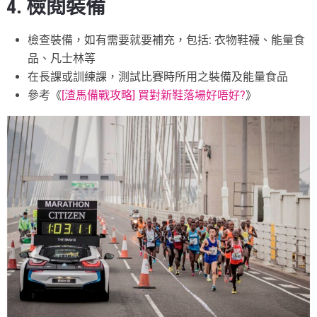
4. 檢閱裝備
檢查裝備，如有需要就要補充，包括: 衣物鞋襪、能量食
品、凡士林等
在長課或訓練課，測試比賽時所用之裝備及能量食品
參考《
[渣馬備戰攻略] 買對新鞋落場好唔好?
》