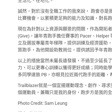
生活化、在地化。
誠然，對於沒有全職工作的我來說， 跑會亦是
比賽機會，以累積更足夠的能力及知識，對長
現在為針對以上資源與願景的問題，作為開拓者，希
(Give)，讓年青跑手擔任賽事的 Pacer、He
立及選拔專屬青年梯隊，提供訓練及經濟援助
質跑手，為他開設助教崗位，提供誘因予年青
以上的措施當然未屬長遠發展，不過至少延長
力，可以更專心訓練以獲得更好成績；同時能
多同學達致 PB，亦眼見拉近兩代跑手的距離，
Trailblazer就是一個宣揚運動理念、創
個運動員，兼職只是我的身份，跑步方是我的
Photo Credit: Sam Leung