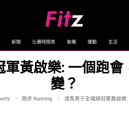
新聞
比賽時間表
裝備
運動
生活
軍黃啟樂: 一個跑
變？
orts
跑步 Running
渣馬男子全場總冠軍黃啟樂: