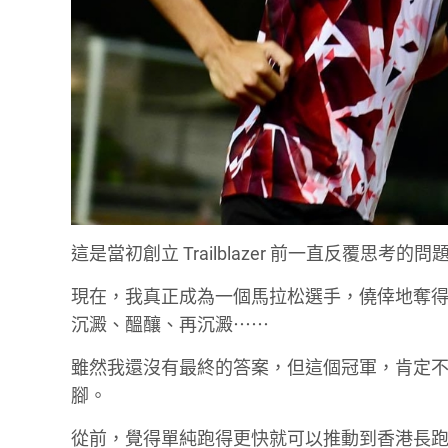
這是當初創立 Trailblazer 前一直反覆思考的問
現在，我真正成為一個馬拉松選手，僥倖地奪
沉澱、醞釀、再沉澱⋯⋯
雖然我還沒有最終的答案，但這個冠軍，肯定
腳。
從前，覺得單純跑得更快就可以推動到香港長跑