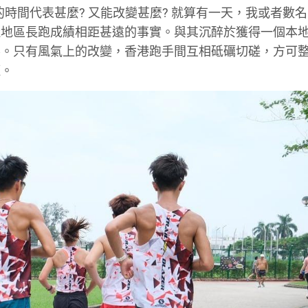
快的時間代表甚麼? 又能改變甚麼? 就算有一天，我或者數
近地區長跑成績相距甚遠的事實。與其沉醉於獲得一個本
界。只有風氣上的改變，香港跑手間互相砥礪切磋，方可
距。