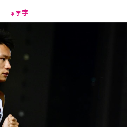
Increase
字
Reset
Decrease
字
字
font
font
font
size.
size.
size.