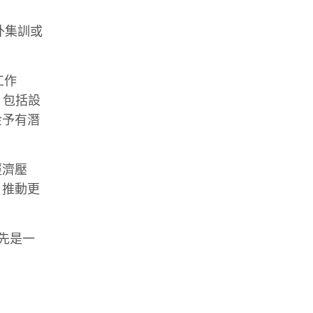
外集訓或
工作
)，包括設
金予有潛
經濟壓
，推動更
首先是一