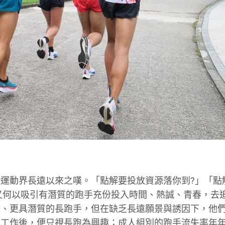
運動界長遠以來之嘆。「點解要投放資源落你到?」「點
，又何以吸引有潛質的跑手充份投入時間、熱誠、青春，去
秀、更具潛質的長跑手，但在缺乏長遠願景與誘因下，他
心工作後，便只視長跑為興趣；成人組別的跑手流失率年