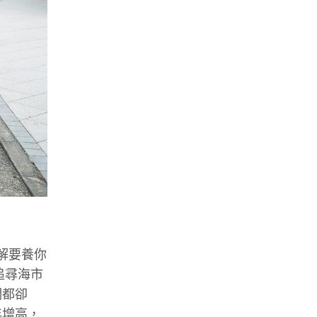
解要養你
追尋海市
們都卻
年增高，