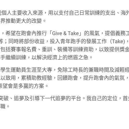
我個人主要收入來源，用以支付自己日常訓練的支出、海
跑界推動更大的改變。
望在跑會內推行「Give & Take」的風氣，提倡義務
lper 等；同時將部份收益，投入青年跑手的發展工作（Take
，包括賽事報名費、重訓、裝備等訓練資助，以致提供獎
跑手繼續訓練，以解決經濟上的燃眉之急。
了學生運動員生涯至大專，免除工時長的兼職時間及減輕
學以致用，累積助教經驗，回饋跑會，提升跑會內的氣氛
希望會是多贏的方案。
作、尋求突破、追夢及引導下一代追夢的平台。我自己的定位，
全職。