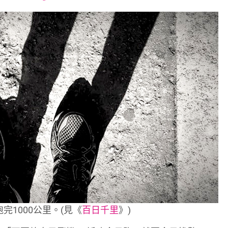
font
font
font
size.
size.
size.
完1000公里。(見《
百日千里
》)