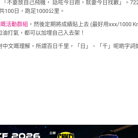
：「不要放自己飛機， 話咗今日跑，就要今日找數」。72
100日，跑足1000公里。
里嘅活動群組
，然後定期將成績貼上去 (最好用xxx/1000 
加油打氣，都可以加埋自己入去架！
據我對中文嘅理解，所謂百日千里，「日」、「千」呢啲字詞