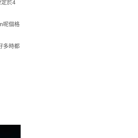
2定於4
Km呢個格
好多時都