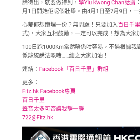
講得出，就要做得到，
學Yiu Kwong Chan話齋
月1日開始佢呢個壯舉。由4月1日至7月9日，一共
心郁郁想跑埋一份？無問題！只要加入
百日千
式)，大家互相鼓勵，一定可以完成！想為大家
100日跑1000Km當然唔係咁容易，不過根
係籠統講法嘅啫……總之大家加油！
連結：
Facebook「百日千里」群組
更多：
Fitz.hk Facebook專頁
百日千里
聲音太多可否讓我靜一靜
722@Fitz.hk