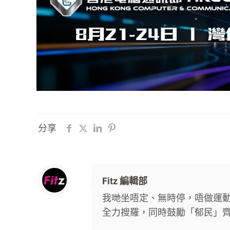
分享
Fitz 編輯部
我哋坐唔定、無時停，唔做運動唔
全力搜羅，同時鼓勵「郁民」