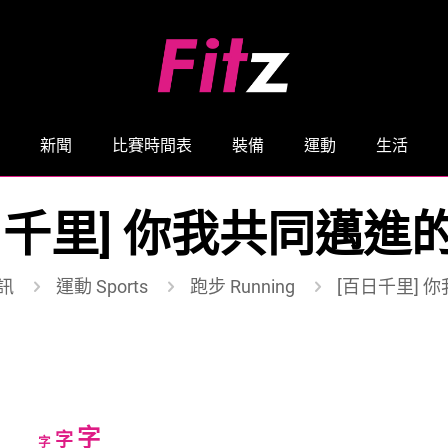
新聞
比賽時間表
裝備
運動
生活
日千里] 你我共同邁進
訊
運動 Sports
跑步 Running
[百日千里] 
Increase
字
Reset
Decrease
字
字