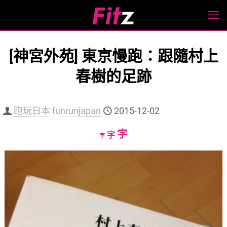
[神宮外苑] 東京慢跑：跟隨村上
春樹的足跡
跑玩日本 funrunjapan
2015-12-02
Increase
字
Reset
Decrease
字
字
font
font
font
size.
size.
size.