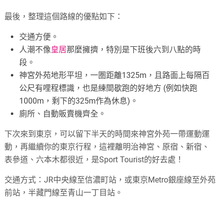
最後，整理這個路線的優點如下：
交通方便。
人潮不像
皇居
那麼擁擠，特別是下班後六到八點的時
段。
神宮外苑地形平坦，一圏距離1325m，且路面上每隔百
公尺有哩程標識，也是練間歇跑的好地方 (例如快跑
1000m，剩下的325m作為休息)。
廁所、自動販賣機齊全。
下次來到東京，可以留下半天的時間來神宮外苑一帶運動運
動，再繼續你的東京行程，這裡離明治神宮、原宿、新宿、
表參道、六本木都很近，是Sport Tourist的好去處！
交通方式：JR中央線至信濃町站，或東京Metro銀座線至外苑
前站，半藏門線至青山一丁目站。