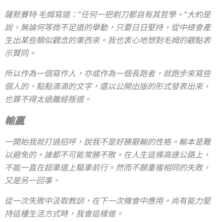
薩默賽特·毛姆寫道：“任何一把剃刀都自有其哲學。”大約是
說，無論何等微不足道的舉動，只要日日堅持，從中總會產
生出某些類似觀念的東西來。我也衷心地想對毛姆的觀點表
示贊同。
所以作為一個寫作人，亦或作為一個長跑者，就跑步來寫些
個人的、點點滴滴的文字，還以公開出版的形式發表出來，
也算不得太過離經叛道。
輸贏
一開始我就打過招呼，說我不是好勝厭輸的性格。輸本是難
以避免的。誰都不可能常勝不敗。在人生這條高速公路上，
不能一直在超車道上驅車前行。然而不願重複相同的失敗，
又是另一回事。
從一次失敗中汲取教訓，在下一次機會中應用。尚有能力堅
持這種生活方式時，我會這樣做。