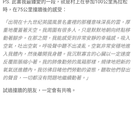
P.S. 此書我最鍾愛的一段，就是村上在參加100公里馬拉松
時，在75公里撞牆後的感受：
「出現在十九世紀英國風景名畫裡的那種意味深長的雲，厚
重地覆蓋著天空。我周圍有很多人，只是默默地朝向終點移
動著腳步。在那之間，我能感受到非常安靜的幸福感。吸入
空氣，吐出空氣。呼吸聲中聽不出凌亂。空氣非常安穩地進
入我體內，然後離開我身體。我沉默寡言的心臟以一定速度
反覆膨脹縮小著。我的肺像勤勞的風箱那樣，規律地把新的
氧氣送進體內。我彷彿目睹他們勞動的姿態，聽取他們發出
的聲音，一切都沒有問題地繼續動著。」
試過撞牆的朋友，一定會有共鳴。