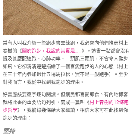
當有人叫我介紹一些跑步書去練跑，我必會向他們推薦村上
春樹的《
關於跑步，我說的其實是……
》。這書一點都會沒有
提及甚麼配速跑、心肺功率、二頭肌三頭肌，不會令人健步
如飛。它卻清清楚楚描繪了一個喜愛跑步的人的心態（村上
在三十年內參加過廿五場馬拉松，實不是一般跑手）。至少
對我而言，我從中找到我跑步的理由。
好書應該要逐字逐句閱讀。但網民都喜愛即食。有內地博客
就將此書的重要語句列引，寫成一篇叫《
村上春樹的12條跑
步哲學
》，我摘錄幾條給大家細讀，相信大家可在此找到你
跑步的理由：
堅持