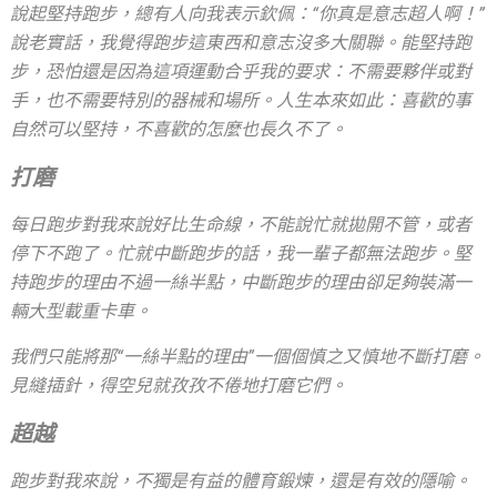
說起堅持跑步，總有人向我表示欽佩：“你真是意志超人啊！”
說老實話，我覺得跑步這東西和意志沒多大關聯。能堅持跑
步，恐怕還是因為這項運動合乎我的要求：不需要夥伴或對
手，也不需要特別的器械和場所。人生本來如此：喜歡的事
自然可以堅持，不喜歡的怎麼也長久不了。
打磨
每日跑步對我來說好比生命線，不能說忙就拋開不管，或者
停下不跑了。忙就中斷跑步的話，我一輩子都無法跑步。堅
持跑步的理由不過一絲半點，中斷跑步的理由卻足夠裝滿一
輛大型載重卡車。
我們只能將那“一絲半點的理由”一個個慎之又慎地不斷打磨。
見縫插針，得空兒就孜孜不倦地打磨它們。
超越
跑步對我來說，不獨是有益的體育鍛煉，還是有效的隱喻。