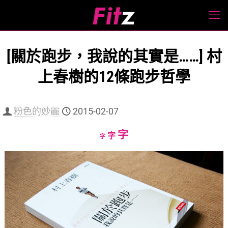
[關於跑步，我說的其實是……] 村
上春樹的12條跑步哲學
粉色的妙麗
2015-02-07
Increase
字
Reset
Decrease
字
字
font
font
font
size.
size.
size.