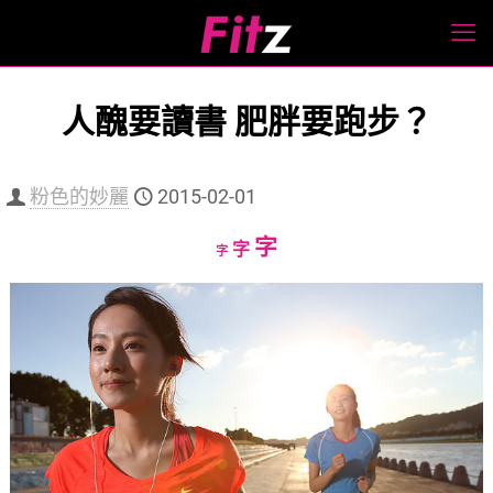
人醜要讀書 肥胖要跑步？
粉色的妙麗
2015-02-01
Increase
字
Reset
Decrease
字
字
font
font
font
size.
size.
size.