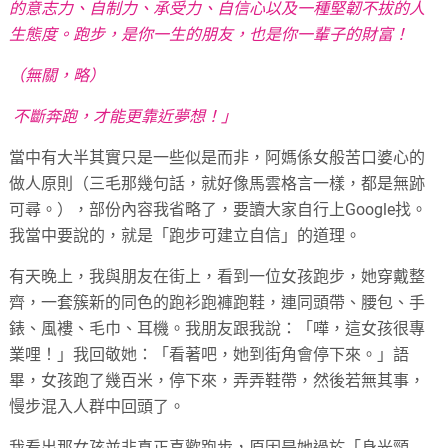
的意志力、自制力、承受力、自信心以及一種堅韌不拔的人
生態度。跑步，是你一生的朋友，也是你一輩子的財富！
（無關，略）
不斷奔跑，才能更靠近夢想！」
當中有大半其實只是一些似是而非，阿媽係女般苦口婆心的
做人原則（三毛那幾句話，就好像馬雲格言一樣，都是無跡
可尋。），部份內容我省略了，要讀大家自行上Google找。
我當中要說的，就是「跑步可建立自信」的道理。
有天晚上，我與朋友在街上，看到一位女孩跑步，她穿戴整
齊，一套簇新的同色的跑衫跑褲跑鞋，連同頭帶、腰包、手
錶、風褸、毛巾、耳機。我朋友跟我說：「嘩，這女孩很專
業哩！」我回敬她：「看著吧，她到街角會停下來。」語
畢，女孩跑了幾百米，停下來，弄弄鞋帶，然後若無其事，
慢步混入人群中回頭了。
我看出那女孩並非真正喜歡跑步，原因是她過於「身光頸