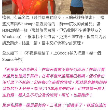
這個月有篇名為《體胖還需勤跑步，人醜就該多讀書》。這
些文章與Whatsapp最近廣傳的「前xxx院牧的黃弟兄」講
H3N2病情一樣（我雖旅居台灣，但仍收到不少香港朋友的
Whatsapp），根本找不到作者，更找不到來源，但看到內容
講及跑步，姑且一讀，當中又好像有少許道理。
全文如下：（不提供連結了，上Google輸入標題，幾十個
Source任選）
「跑步與不跑步的人，在每天看來沒有任何區別；在每月看
來差異也是微乎其微；在每年看來差距雖然明顯，但好像也
沒什麼了不起的；但在每5年來看的時候，那就是身體和精神
狀態的巨大分野。等到了10年再看的時候，也許就是一種人
生對另一種人生不可企及的鴻溝。再忙，也要跑步！
跑步和讀書一樣是最美的。三毛說：“讀書多了，容顏自然改