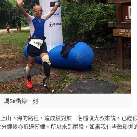
馮Sir衝線一刻
里上山下海的路程，這成績對於一名囉唆大叔來説，已經
r幾分鐘後亦抵達衝線。所以來到尾段，如果我有些微鬆懈