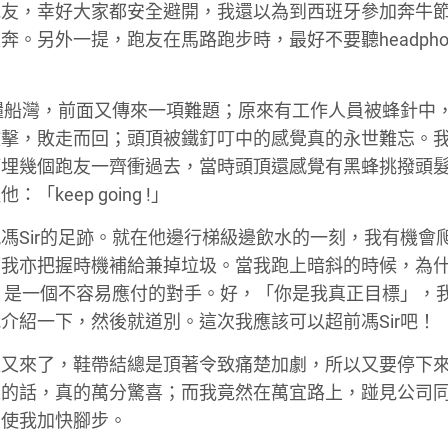
跑友，幸好大家都安全避開，我還以為到西班牙參加奔牛
。另外一提，跑友在馬路跑步時，最好不要聽headpho
！
到糧船灣，前面又傳來一項難題；原來有工作人員被蜂針中
攻擊，敗走而回；頭頂被鐵釘叮中的感覺真的永世難忘。
等埋幾個跑友一齊衝過去，當時頭頂還感覺有黑蜂挑撥頭
eep going !」
馮Sir的足跡。就在他邊行梯級邊飲水的一刻，我有機會
而我亦把握時機補給兼掉垃圾。當我跑上暗斜的時候，為
打、是一個不容易應付的對手。好，「你是我真正目標」，
介紹一下，然後就道別。這次我應該可以超前馮Sir吧！
題又來了，鞋帶結總是頂著令致痛楚加劇，所以又要停下
人的話，真的萬分驚喜；而我竟然在萬宜路上，踫見公司
，使我加快腳步。