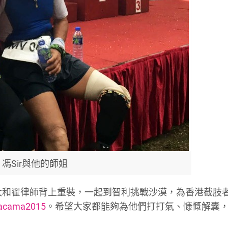
馮Sir與他的師姐
馮太和翟律師背上重裝，一起到智利挑戰沙漠，為香港截肢
tacama2015
。希望大家都能夠為他們打打氣、慷慨解囊