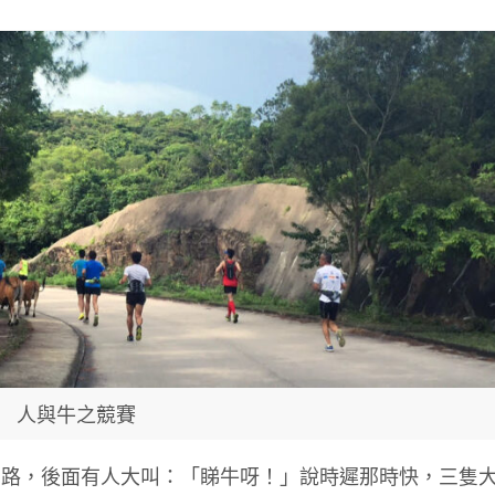
人與牛之競賽
宜路，後面有人大叫：「睇牛呀！」說時遲那時快，三隻