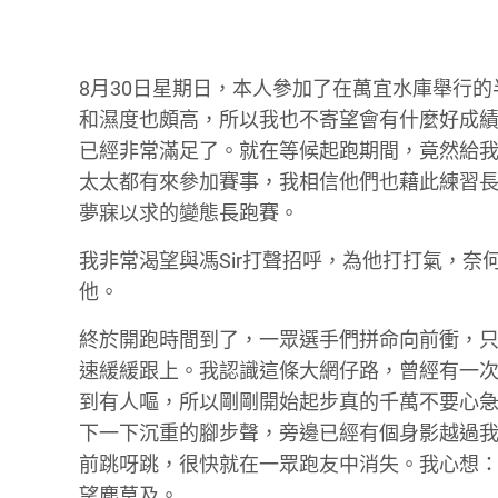
8月30日星期日，本人參加了在萬宜水庫舉行
和濕度也頗高，所以我也不寄望會有什麼好成
已經非常滿足了。就在等候起跑期間，竟然給我
太太都有來參加賽事，我相信他們也藉此練習長
夢寐以求的變態長跑賽。
我非常渴望與馮Sir打聲招呼，為他打打氣，奈
他。
終於開跑時間到了，一眾選手們拼命向前衝，
速緩緩跟上。我認識這條大網仔路，曾經有一
到有人嘔，所以剛剛開始起步真的千萬不要心
下一下沉重的腳步聲，旁邊已經有個身影越過我頭
前跳呀跳，很快就在一眾跑友中消失。我心想
望塵莫及。