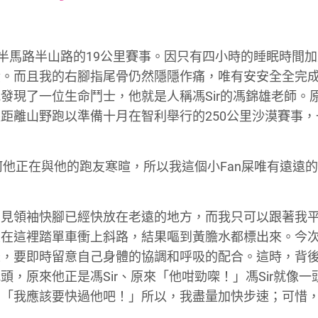
font
font
font
size.
size.
size.
的半馬路半山路的19公里賽事。因只有四小時的睡眠時間
績。而且我的右腳指尾骨仍然隱隱作痛，唯有安安全全完
發現了一位生命鬥士，他就是人稱馮Sir的馮錦雄老師。
距離山野跑以準備十月在智利舉行的250公里沙漠賽事，
何他正在與他的跑友寒暄，所以我這個小Fan屎唯有遠遠
只見領袖快腳已經快放在老遠的地方，而我只可以跟著我
次在這裡踏單車衝上斜路，結果嘔到黃膽水都標出來。今
急，要即時留意自己身體的協調和呼吸的配合。這時，背
，原來他正是馮Sir、原來「他咁勁㗎！」馮Sir就像一
：「我應該要快過他吧！」所以，我盡量加快步速；可惜