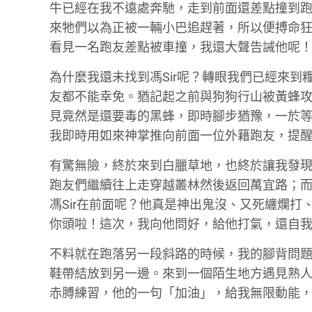
牛已經在我不遠處奔馳，走到前面還差點撞到
來牠們以為正被一輛小巴追趕著，所以便搏命狂奔
看見一名跑友差點被車撞，我還大聲告誡他呢
為什麼我還未找到馮Sir呢？轉眼我們已經來
友都不能幸免。猶記起之前與狗狗行山被黃蜂
見竟然是還要毒的黑蜂，即時腳步猶豫，一於
我即時用如來神掌推向前面一位外籍跑友，提醒他：「k
有驚無險，終於來到白臘草地，也終於讓我發現
跑友們繼續往上走穿越叢林然後返回萬宜路；
馮Sir在前面呢？他真是神出鬼沒、又死纏爛
你頭啦！這次，我向他問好，給他打氣，還自我
不料就在跑落另一段斜路的時候，我的腳背問
鞋帶結放到另一邊。來到一個陌生地方遇見熟
赤膊練習，他的一句「加油」，給我無限動能