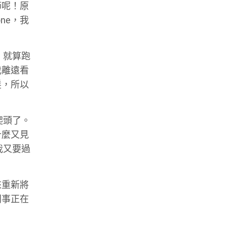
節呢！原
ne，我
，就算跑
我離遠看
髮，所以
爬頭了。
什麼又見
我又要過
來重新將
同事正在