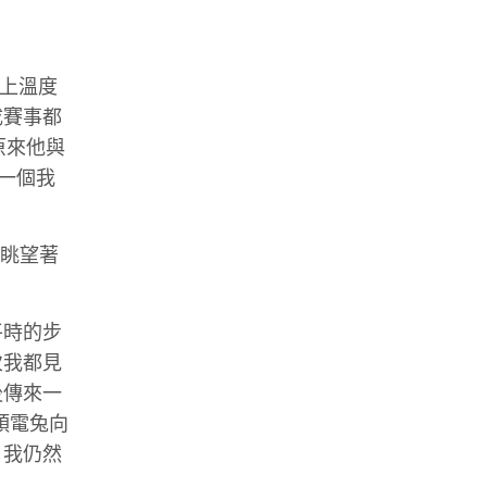
加上溫度
成賽事都
原來他與
一個我
的眺望著
平時的步
次我都見
後傳來一
頭電兔向
，我仍然