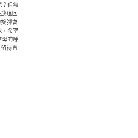
呢？但無
快放追回
的雙腳會
跑，希望
慈母的呼
，留待直