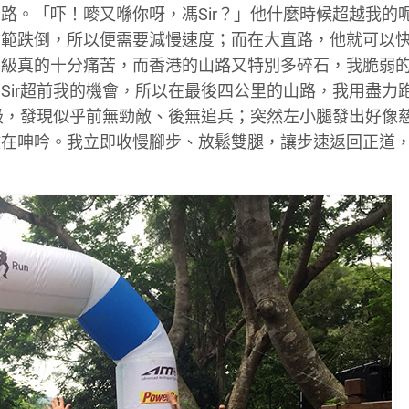
路。「吓！嘜又喺你呀，馮Sir？」他什麼時候超越我的
防範跌倒，所以便需要減慢速度；而在大直路，他就可以
梯級真的十分痛苦，而香港的山路又特別多碎石，我脆弱
Sir超前我的機會，所以在最後四公里的山路，我用盡力
梯級，發現似乎前無勁敵、後無追兵；突然左小腿發出好像
微在呻吟。我立即收慢腳步、放鬆雙腿，讓步速返回正道