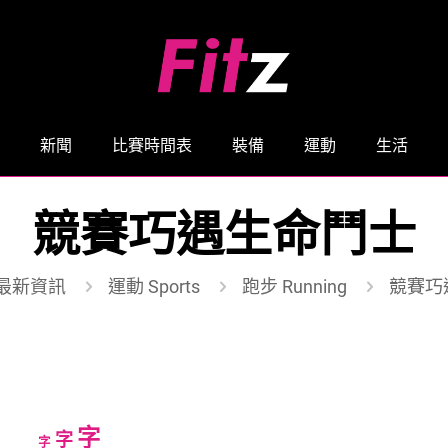
新聞
比賽時間表
裝備
運動
生活
競賽巧遇生命鬥士
最新資訊
運動 Sports
跑步 Running
競賽巧
Increase
字
Reset
Decrease
字
字