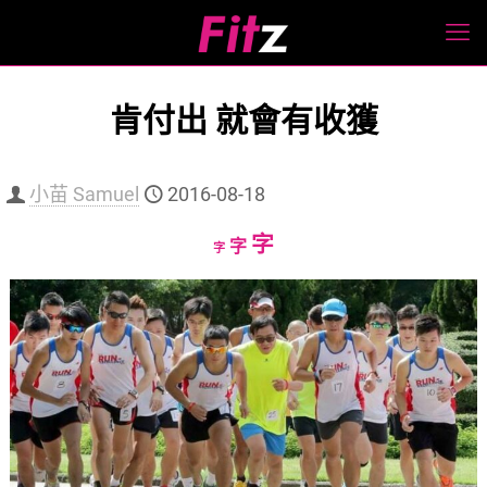
肯付出 就會有收獲
小苗 Samuel
2016-08-18
Increase
字
Reset
Decrease
字
字
font
font
font
size.
size.
size.