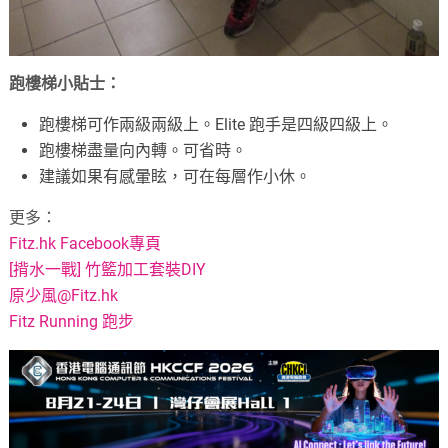
跑樓梯小貼士：
跑樓梯可作兩級兩級上。Elite 跑手是四級四級上。
跑樓梯盡量向內轉。可省時。
建議如果有感暈眩，可在每層作小休。
更多：
Fitz.hk Facebook專頁
[揹水一戰] 竹籃加工套裝DIY
原少風@Fitz.hk
Fitz Running 跑步