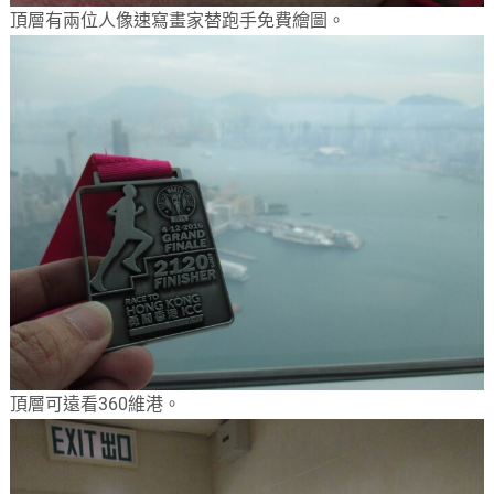
頂層有兩位人像速寫畫家替跑手免費繪圖。
頂層可遠看360維港。