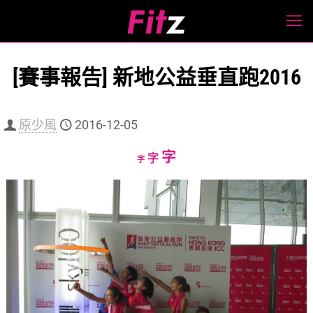
[賽事報告] 新地公益垂直跑2016
原少風
2016-12-05
Increase
字
Reset
Decrease
字
字
font
font
font
size.
size.
size.