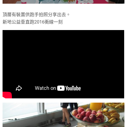
頂層有裝置供跑手拍照分享出去。
新地公益垂直跑2016衝線一刻