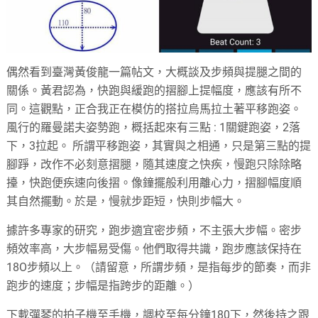
偶然看到臺灣黃俊龍一篇帖文，大概談及步頻與提腿之間的
關係。黃君認為，快跑與緩跑的摺腳上提幅度，應該有所不
同。這觀點，正合我正在模仿的搭拉烏馬拉土著平移跑姿。
風行的羅曼諾夫姿勢跑，概括起來有三點 : 1關鍵跑姿，2落
下，3拉起。 所謂平移跑姿，其實與之相通，只是第三點的提
腳踭，改作不必刻意摺腿，隨其速度之快疾，慢跑只除除略
擡，快跑便疾速向後摺。像鐘擺般利用離心力，摺腳幅度順
其自然擺動。於是，慢就步距短，快則步幅大。
據許多專家的研究，跑步適宜密步頻，不主張大步幅。密步
頻效率高，大步幅易受傷。他們取得共識，跑步應該保持在
18O步頻以上。（請留意，所謂步頻，是指每步的節奏，而非
跑步的速度；步幅是指跨步的距離。）
下載彈琴的拍子機至手機，調校至每分鐘180下，然後持之跟