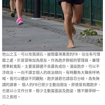
他山之玉，可以攻我頑石。披閱臺灣黃君的FB，往往有可借
鑑之處，於是冒昧加為朋友。作為跑步群組的管理員，審理
標準較寬鬆，主要是篩選不良廣告成份。漫談跑步，可以不
涉政治。一向不諱言個人的政治傾向，有時難免大聲疾呼吶
喊。我可以體諒不同觀點，跑步諸君也請容忍分岐。為免無
謂的誤會， 個人的FB已很少主動加朋友。即使是有關跑步，
也是以小文作分享，極少主動當面談及跑姿，雅不願爭辯一
日之長短。