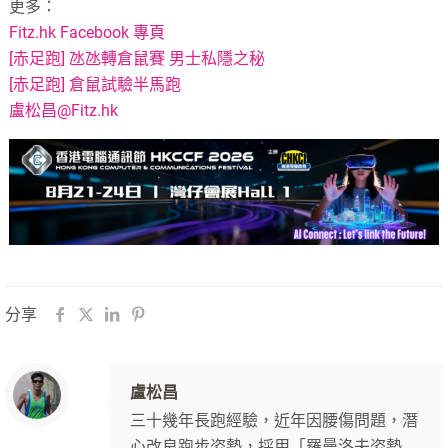
更多：
Fitz.hk Facebook 專頁
[赤足跑] 氹氹轉倉鼠賽 男士私隱之秘
[赤足跑] 倉鼠試驗半馬跑
盧松昌@Fitz.hk
分享
盧松昌
三十幾年長跑經驗，近年因腰傷問題，潛
心改良跑步姿勢，採用「羅曼洛夫姿勢