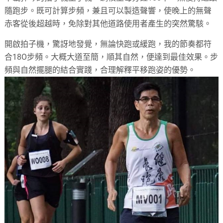
隨跑步。既可計算步頻，兼且可以製造聲響，使晚上的無聲
赤客從後超越時，免除對其他道路使用者產生的突然驚駭。
開啟拍子機，驚訝地發覺，無論快跑或緩跑，我的節奏都符
合18O步頻。大概大道至簡，順其自然，便達到最佳效果。步
頻與自然擺腿的結合實踐，合理解釋平移跑姿的優勢。