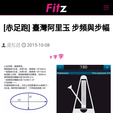
[赤足跑] 臺灣阿里玉 步頻與步幅
盧松昌
2015-10-08
Increase
字
Reset
Decrease
字
字
font
font
font
size.
size.
size.