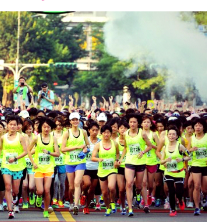
font
font
font
size.
size.
size.