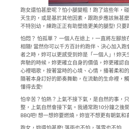
跑女還怕甚麼呢？怕小腿變粗！跑了這些年，
天生的，或是基於其他因素，跟跑步應該無甚
不特別幼，練跑正正有助塑造更美的腿型! 只
怕悶？ 怕孤單？ 一個人在途上，一直將左腳
相隨! 當然你可以千方百計約跑伴、決心加入
者之時，妳可以更感受到妳是「一個人」! 妳
奔馳的時候，妳更確立自身的價值，妳更確認自
心裡唱歌，按著當時的心境、心情，播著柔和的
隨著本身訂好的節奏舞動，在流動的生命裡，觸
懂得去愛!
怕辛苦？怕熱？上氣不接下氣，是自然的事，
整，上氣自然會接下氣。我通常跑10分鐘之後
BBQ吧! 想一想妳要燃燒，妳豈不想更有朝氣和
跑女，妳還怕甚麼! 落雨也不怕，落雪也不怕……