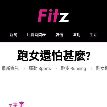
新聞
比賽時間表
裝備
運動
生活
跑女還怕甚麼?
最新資訊
運動 Sports
跑步 Running
跑女
Increase
字
Reset
Decrease
字
字