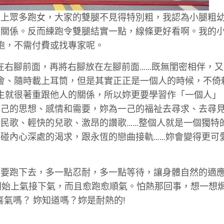
碰上眾多跑女，大家的雙腿不見得特別粗，我認為小腿粗
麼關係。反而練跑令雙腿結實一點，線條更好看啊。我的
要跑，不需付費或找專家呢。
放在右腳前面，再將右腳放在左腳前面……既無閨密相伴，
跑會、隨時載上耳筒，但是其實正正是一個人的時候，不倚
天生就很著重跟他人的關係，所以妳更要學習作「一個人」
己的思想、感情和需要，妳為一己的福祉去尋求、去尋見!
民歌、輕快的兒歌、激昂的讚歌……整個人就是一個獨特
碰內心深處的渴求，跟永恆的戀曲接軌……妳會變得更可
只要跑下去，多一點忍耐，多一點等待，讓身體自然的適
開始上氣接下氣，而且愈跑愈順氣。怕熱那回事，想一想
喜氣嗎？ 妳知道嗎？妳是耐熱的!