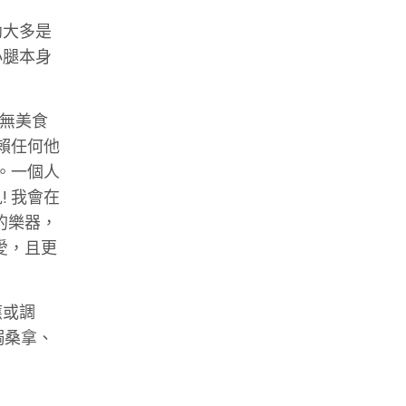
幼大多是
小腿本身
又無美食
賴任何他
。一個人
 我會在
的樂器，
愛，且更
應或調
焗桑拿、