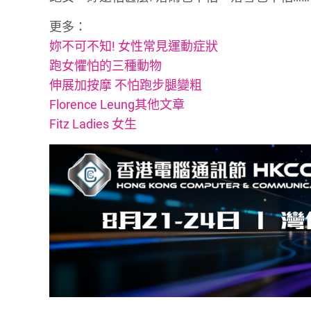
更多：
妳不可不知! 女性常見運動症狀
跑女懼怕的三種動物
伸展加按摩 不怕跑步腿變粗
Florence Leung其他文章
Fitz Ladies 女生