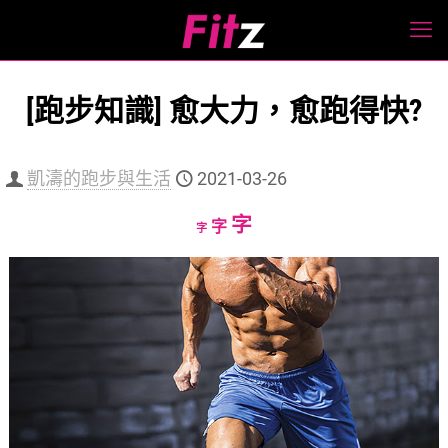
[跑步知識] 愈大力，愈跑得快?
凱濤的跑步與生活
2021-03-26
Increase
字
Reset
Decrease
字
字
font
font
font
size.
size.
size.