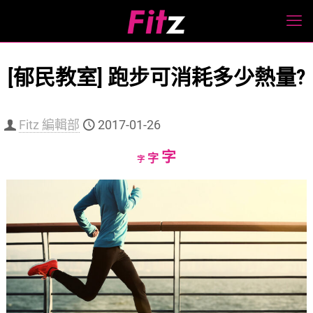
[郁民教室] 跑步可消耗多少熱量?
Fitz 編輯部
2017-01-26
Increase
字
Reset
Decrease
字
字
font
font
font
size.
size.
size.