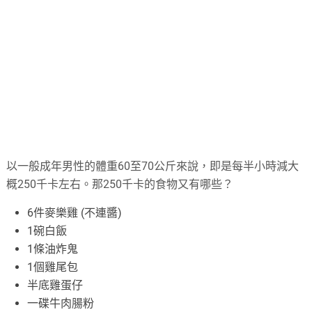
以一般成年男性的體重60至70公斤來說，即是每半小時減大
概250千卡左右。那250千卡的食物又有哪些？
6件麥樂雞 (不連醬)
1碗白飯
1條油炸鬼
1個雞尾包
半底雞蛋仔
一碟牛肉腸粉