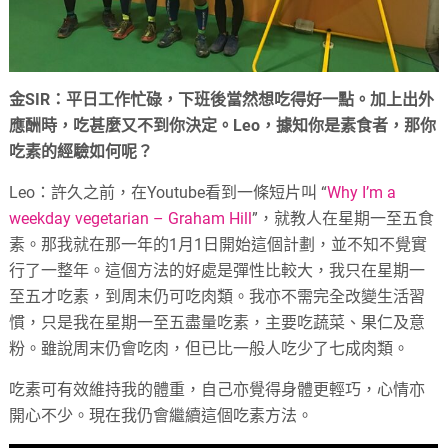
金SIR：平日工作忙碌，下班後當然想吃得好一點。加上出外
應酬時，吃甚麼又不到你決定。Leo，據知你是素食者，那你
吃素的經驗如何呢？
Leo：許久之前，在Youtube看到一條短片叫 “
Why I’m a
weekday vegetarian – Graham Hill
”，就教人在星期一至五食
素。那我就在那一年的1月1日開始這個計劃，並不知不覺實
行了一整年。這個方法的好處是彈性比較大，我只在星期一
至五才吃素，到周末仍可吃肉類。我亦不需完全改變生活習
慣，只是我在星期一至五盡量吃素，主要吃蔬菜、果仁及意
粉。雖說周末仍會吃肉，但已比一般人吃少了七成肉類。
吃素可有效維持我的體重，自己亦覺得身體更輕巧，心情亦
開心不少。現在我仍會繼續這個吃素方法。