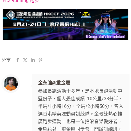
Fitz Running 跑步
分享
金永強@重金屬
參加長跑活動十多年，是本地長跑活動中
堅份子，個人最佳成績: 10公里/33分半、
半馬/1小時16分、全馬/2小時50分，曾入
選香港精英運動員訓練隊。金教練熱心推
廣跑步運動，也是一位搖滾音樂愛好者，
希望藉著「重金屬同學會」開辦訓練班，