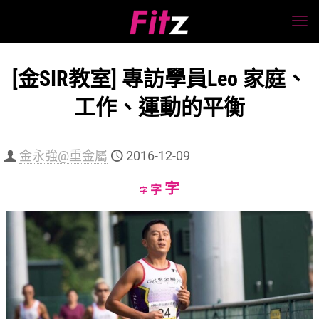
[金SIR教室] 專訪學員Leo 家庭、
工作、運動的平衡
金永強@重金屬
2016-12-09
Increase
字
Reset
Decrease
字
字
font
font
font
size.
size.
size.