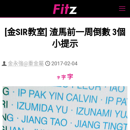
[金SIR教室] 渣馬前一周倒數 3個
小提示
金永強@重金屬
2017-02-04
Increase
字
Reset
Decrease
字
字
font
font
font
size.
size.
size.