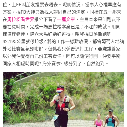
位，上FB叫朋友投票去唔去。呢啲情況，當事人心裡早應有
答案，搵FB大神只為找人認同自己的決定。同樣在五一那天
在
馬拉松看世界
推介下看了
一篇文章
，主旨本來是叫跑友不
要在意時間，完成一場馬拉松本身已是了不起的成就。用同
樣道理延伸，跑六大馬好勁好難得，咁我搵日落街跑咗
42.195公里就係垃圾? 我的工作一樣難放假，都會葡萄人地講
外地比賽氣氛幾咁好。但係我只係普通打工仔，要賺錢養家
以外我仲覺得自己份工有責任，唔可以隨便行開，仲要平衡
同家人相處時間呢? 海外賽事? 緣分到了，自然跑到。