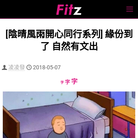
[陰晴風雨開心同行系列] 緣份到
了 自然有文出
凌凌發
2018-05-07
Increase
字
Reset
Decrease
字
字
font
font
font
size.
size.
size.