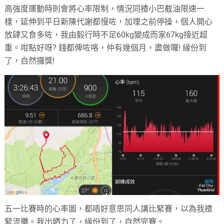
高強度運動時則會將心率限制，情況同揸小巴截油限速一
樣，延伸到平日新陳代謝都慢咗，加埋之前停操，個人開心
放肆又食多咗，我由毅行時不足60kg變成而家67kg接近超
重。咁點好呀? 錢都俾咗咯，仲有幾個月，盡做囉! 緣份到
了，自然攞獎!
五一比賽時的心率圖，都唔好意思同人講比緊賽，以為我揸
緊流攤。我出晒力了，緣份到了，自然完賽。