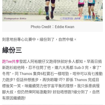
Photo Credit：Eddie Kwan
刻意地扮專心比賽中。緣份到了，自然中槍。
緣份三
跑Tee共享
發起人阿裕靚仔又跑得快就好多人都知。早兩日捐
新跑衫給他時，忍不住問了他，連六大馬都 Sub-3 完，拿了”
冬甩”，同 Thanos 集齊6粒寶石一樣咁勁，咁仲可以有乜推動
力跑步? 佢話仲想進步，再快啲囉! 吓? 即係 Thanos 完成目
標後笑一笑，咪繼續努力他宇宙平衡的理想。我只係患病慢
腳大叔，但仍然俾阿裕激勵到! 好攰唔想跑?緣分到了，自然
有原因繼續跑!