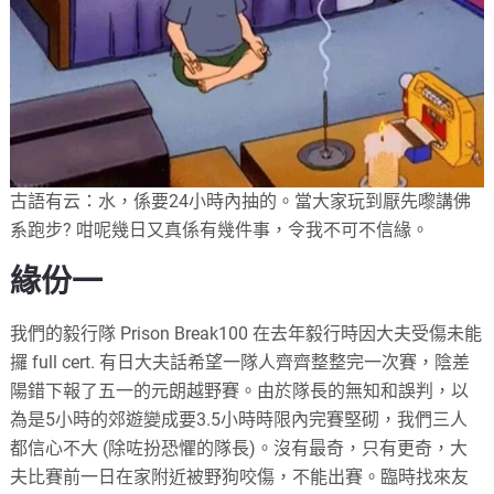
古語有云：水，係要24小時內抽的。當大家玩到厭先嚟講佛
系跑步? 咁呢幾日又真係有幾件事，令我不可不信緣。
緣份一
我們的毅行隊 Prison Break100 在去年毅行時因大夫受傷未能
攞 full cert. 有日大夫話希望一隊人齊齊整整完一次賽，陰差
陽錯下報了五一的元朗越野賽。由於隊長的無知和誤判，以
為是5小時的郊遊變成要3.5小時時限內完賽堅砌，我們三人
都信心不大 (除咗扮恐懼的隊長)。沒有最奇，只有更奇，大
夫比賽前一日在家附近被野狗咬傷，不能出賽。臨時找來友