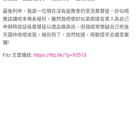
最後利申，我是一位現在沒有返教會的受洗基督徒，好似唔
應該講咁多佛系緣份。雖然我唔使好似某啲達官貴人為自己
申辯時就話係基督徒以證品格高尚，但我經常懷疑自己死後
天國仲收唔收我。緣份到了，自然知道，唔駛提早去搵答案
囉!
Fitz 文章連結:
https://fitz.hk/?p=93513