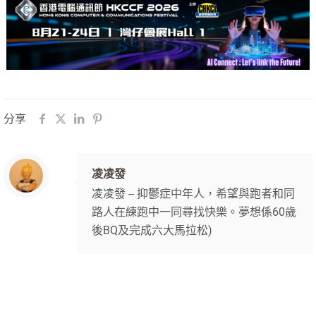
分享
凌凌發
凌凌發 -- 抑鬱症中年人，希望與跑者和同
路人在練跑中一同尋找快樂。夢想係60歲
後BQ及完成六大馬拉松)