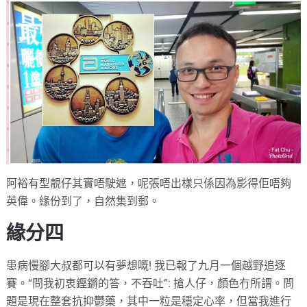
阿裕有型靚仔其實唔駛遮，呢張唔出樣只係因為影得佢唔夠
英偉。緣份到了，自然集到郵。
緣分四
患病慢腳大叔都可以有夢想嘅! 我已報了九月一個越野追逐
賽。“問我初衷鏗鏘的答，不吞吐”: 搶人仔，顏色冇所謂。問
題是現在整套抗抑鬱藥，其中一粒是穩定心率，但當我進行