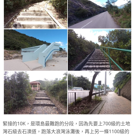
緊接的10K，是環島最難跑的分段，因為先要上700級的土地
灣石級去石澳道，跑落大浪灣泳灘後，再上另一條1100級的