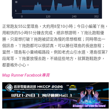
正常跑友55公里環島，大約用8至10小時；今日小編著丫拖，
用較快的5小時51分鐘去完成，絕非想證明，丫拖比跑鞋優
勝，只是想打破丫拖跑被認定為慢的思想框框；同時帶出一
個訊息，丫拖跑都可以很認真，可以勝任環島的長途旅程；
當然，環島有小量崎嶇路段，例如老虎山引水道、港島徑第7
段尾等，丫拖要放慢去跑，不過這些地方，就算跑鞋跑步，
都要格外小心。
Map Runner Facebook專頁