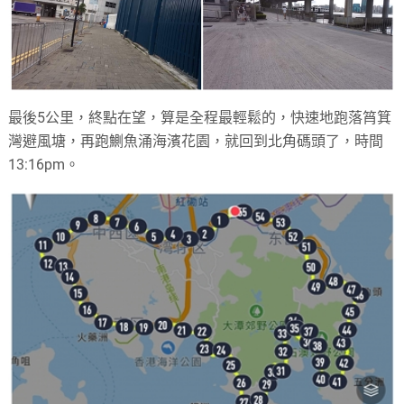
最後5公里，終點在望，算是全程最輕鬆的，快速地跑落筲箕
灣避風塘，再跑鰂魚涌海濱花園，就回到北角碼頭了，時間
13:16pm。