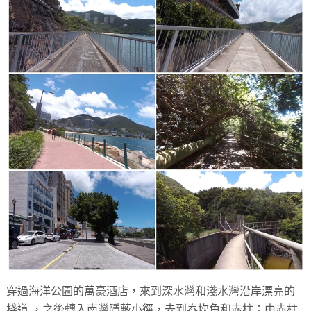
穿過海洋公園的萬豪酒店，來到深水灣和淺水灣沿岸漂亮的
棧道 ，之後轉入南灣隱蔽小徑，去到舂坎角和赤柱；由赤柱