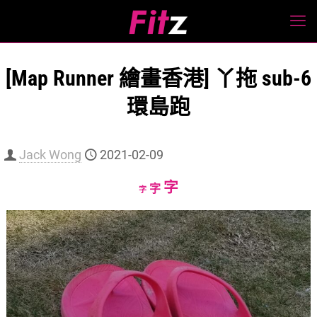
[Map Runner 繪畫香港] 丫拖 sub-6
環島跑
Jack Wong
2021-02-09
Increase
字
Reset
Decrease
字
字
font
font
font
size.
size.
size.