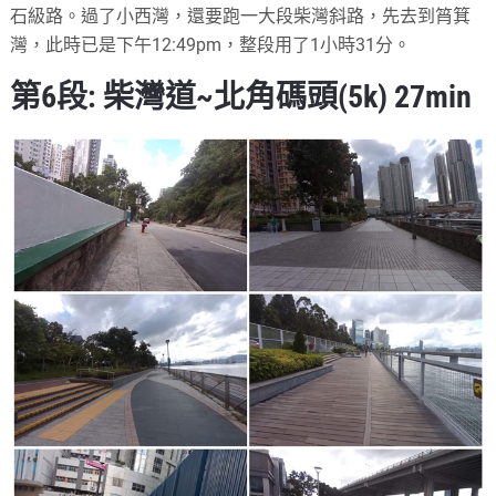
石級路。過了小西灣，還要跑一大段柴灣斜路，先去到筲箕
灣，此時已是下午12:49pm，整段用了1小時31分。
第6段: 柴灣道~北角碼頭(5k) 27min