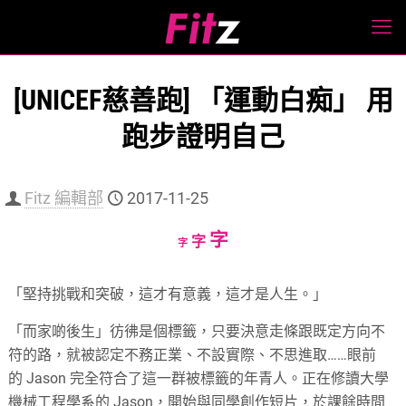
[UNICEF慈善跑] 「運動白痴」 用
跑步證明自己
Fitz 編輯部
2017-11-25
Increase
字
Reset
Decrease
字
字
font
font
font
size.
size.
size.
「堅持挑戰和突破，這才有意義，這才是人生。」
「而家啲後生」彷彿是個標籤，只要決意走條跟既定方向不
符的路，就被認定不務正業、不設實際、不思進取
……
眼前
的
Jason
完全符合了這一群被標籤的年青人。正在修讀大學
機械工程學系的
Jason
，開始與同學創作短片，於課餘時間