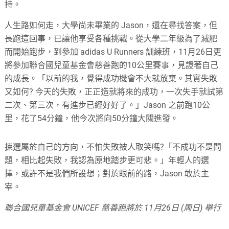
持。
人生路如何走，大學尚未畢業的
Jason
，還在尋找答案，但
長跑這回事，已讓他享受各種挑戰。從大學二年級為了減肥
而開始跑步，到參加
adidas U Runners
訓練班，
11
月
26
日更
將參加聯合國兒童基金會慈善跑的
10
公里賽事，見證著自己
的成長。「以前的我，覺得成功機會不大就放棄。其實失敗
又如何? 今天的失敗，正正造就將來的成功，一次失手就試第
二次、第三次，有進步已經好好了。」
Jason
之前跑
10
公
里，花了
54
分鐘，他今次將向
50
分鐘大關進發。
揀選屬於自己的方向，不怕失敗被人取笑嗎?「不成功不是問
題，相比起失敗，我認為原地踏步更可悲。」年輕人的選
擇，或許不是我們所設想；對於眼前的路，
Jason
敢於主
宰。
聯合國兒童基金會 UNICEF 慈善跑將於 11月26日 (周日) 舉行