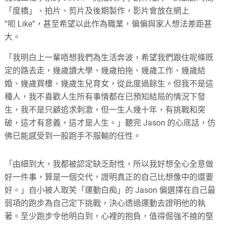
「度橋」、拍片、剪片及後期製作，影片會放在網上
“
呃
Like”
，甚至希望以此作為職業，偏偏與家人想法差距甚
大。
「我明白上一輩唔想我們為生活奔波，希望我們跟住呢條既
定的路去走，幾歲讀大學、幾歲拍拖、幾歲工作、幾歲結
婚、幾歲買樓、幾歲生兒育女，從此度過餘生。但我不是這
種人，我不喜歡人生所有事情都在已預知結局的情況下發
生，我不是只顧追求刺激，但一生人幾十年，有挑戰和突
破，這才有意義，這才是人生。」聽完
Jason
的心底話，仿
佛已能感受到一股跑手不服輸的任性。
「由細到大，我都被認定缺乏耐性，所以我好想全心全意做
好一件事，算是一個交代，證明真正的自己比想像中的還要
好。」自小被人取笑「運動白痴」的
Jason
偏選擇在自己最
弱項的跑步為自己定下挑戰，決心透過運動去證明他的執
著。至少跑步令他明白到，心裡的抱負，值得倔強不撓的堅