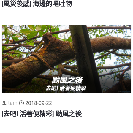
[風災後感] 海邊的嘔吐物
tam
2018-09-22
[去吧! 活著便精彩] 颱風之後