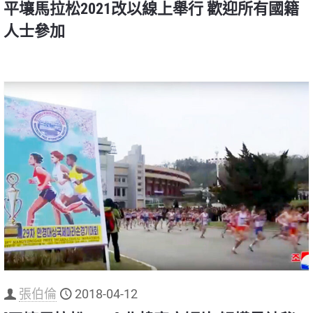
平壤馬拉松2021改以線上舉行 歡迎所有國籍
人士參加
張伯倫
2018-04-12