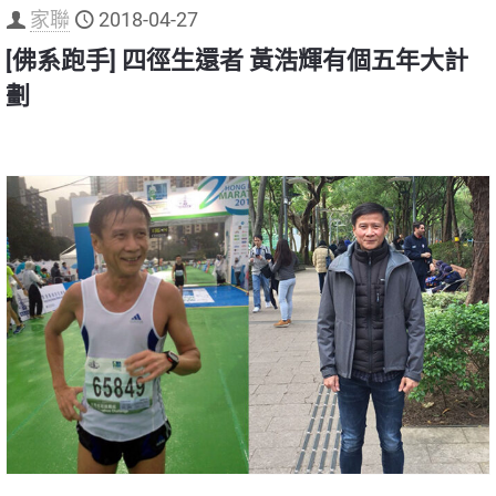
家聯
2018-04-27
[佛系跑手] 四徑生還者 黃浩輝有個五年大計
劃