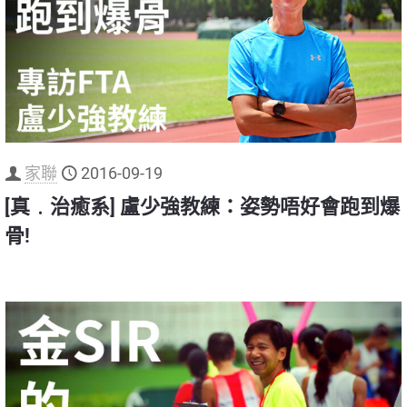
家聯
2016-09-19
[真﹒治癒系] 盧少強教練：姿勢唔好會跑到爆
骨!