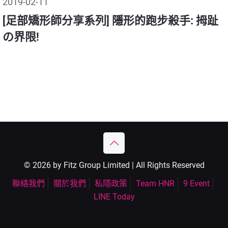
2019-02-11
[足部矯形師分享系列] 隱形的跑步殺手: 拇趾
の界限!
© 2026 by Fitz Group Limited | All Rights Reserved
聯絡我們
關於我們
私隱政策
Team HNR
9 Event
LINE Today