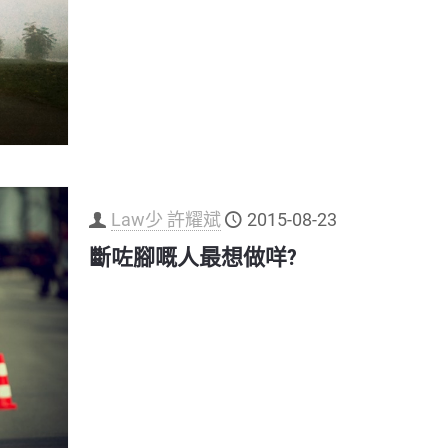
Law少 許耀斌
2015-08-23
斷咗腳嘅人最想做咩?