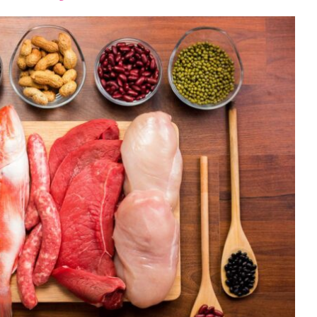
font
font
font
size.
size.
size.