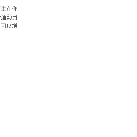
發生在你
對運動員
質可以增