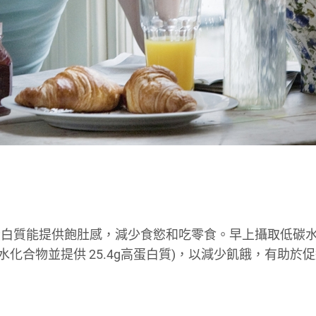
蛋白質能提供飽肚感，減少食慾和吃零食。早上攝取低碳
g碳水化合物並提供 25.4g高蛋白質)，以減少飢餓，有助於