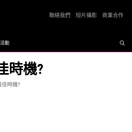
聯絡我們
短片攝影
商業合作
活動
佳時機?
佳時機?