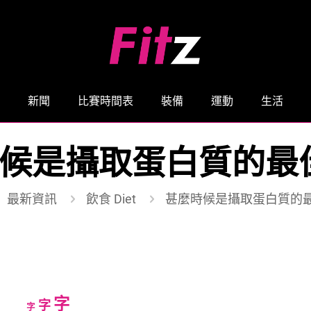
新聞
比賽時間表
裝備
運動
生活
候是攝取蛋白質的最
最新資訊
飲食 Diet
甚麼時候是攝取蛋白質的最
Increase
字
Reset
Decrease
字
字