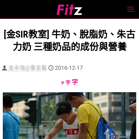
[金SIR教室] 牛奶、脫脂奶、朱古
力奶 三種奶品的成份與營養
金永強@重金屬
2016-12-17
Increase
字
Reset
Decrease
字
字
font
font
font
size.
size.
size.