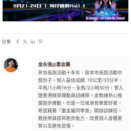
分享
金永強@重金屬
參加長跑活動十多年，是本地長跑活動中
堅份子，個人最佳成績: 10公里/33分半、
半馬/1小時16分、全馬/2小時50分，曾入
選香港精英運動員訓練隊。金教練熱心推
廣跑步運動，也是一位搖滾音樂愛好者，
希望藉著「重金屬同學會」開辦訓練班，
教授學員提昇跑步能力、改善個人身體素
質以及避免受傷。