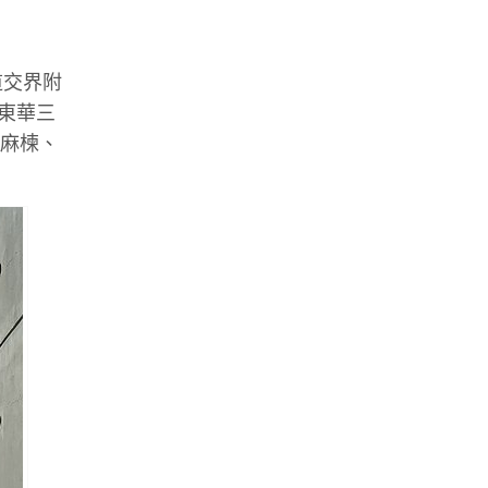
道交界附
東華三
植麻楝、