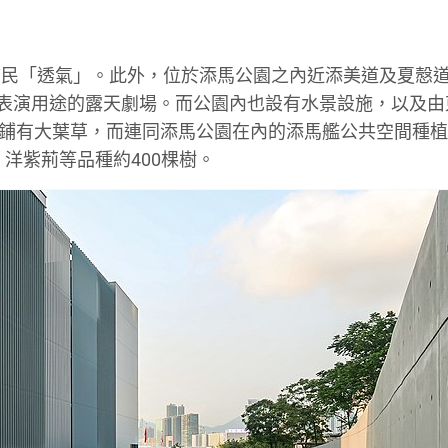
市民「透氣」。此外，位於添馬公園之內近添美道及夏慤
化表演用途的露天劇場。而公園內也設有水景設施，以及由
園的草地鋪有大葉草，而連同添馬公園在內的添馬艦公共空間種
 洋紫荊等品種約400棵樹。