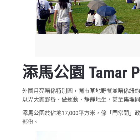
添馬公園 Tamar P
外國月亮唔係特別圓，鬧市草地野餐並唔係紐
以畀大家野餐、做運動、靜靜地坐，甚至集埋
添馬公園於佔地17,000平方米，係「門常開」
部份。