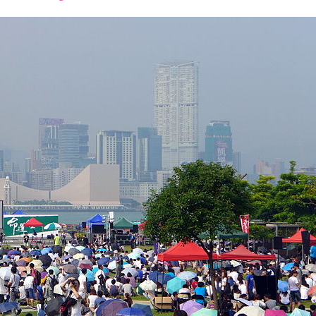
font
font
font
size.
size.
size.