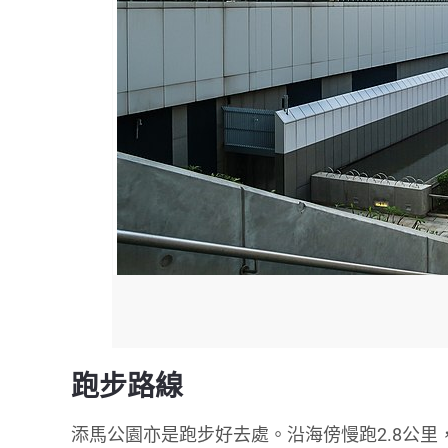
跑步路線
添馬公園亦是跑步好去處。沿海傍慢跑2.8公