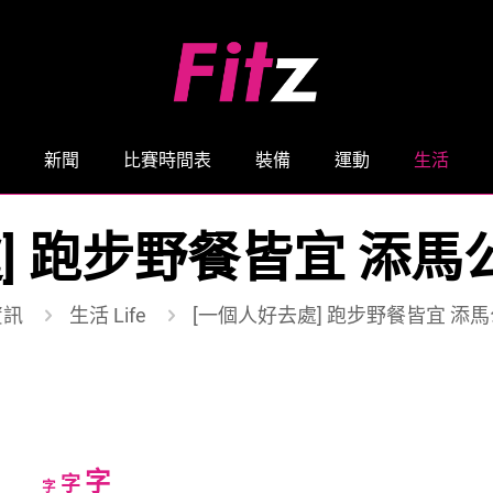
新聞
比賽時間表
裝備
運動
生活
 跑步野餐皆宜 添馬公園 T
資訊
生活 Life
[一個人好去處] 跑步野餐皆宜 添馬公園 
Increase
字
Reset
Decrease
字
字