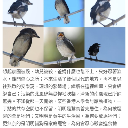
想起家園被毀、幼兒被殺，爸媽什麼也幫不上，只好忍著淚
水，離開傷心之所；本來生活了幾個世代的地方，再不是以
往熟悉的安樂窩、理想的繁殖場；繼續在這裡糾纏，只會綑
綁自己；污染的北風肆無忌憚地吹襲，清新的南風現已所餘
無幾。不知從那一天開始，某些香港人學會討厭動植物，一
丁點的共存空間也不保留，明明是鷺鳥首先居住，為何被驅
趕的會是牠們；又明明是黃牛的生活圈，為何要放逐牠們；
更無奈的是明明貓狗是家庭寵物，為何會忍心殺害進食牠