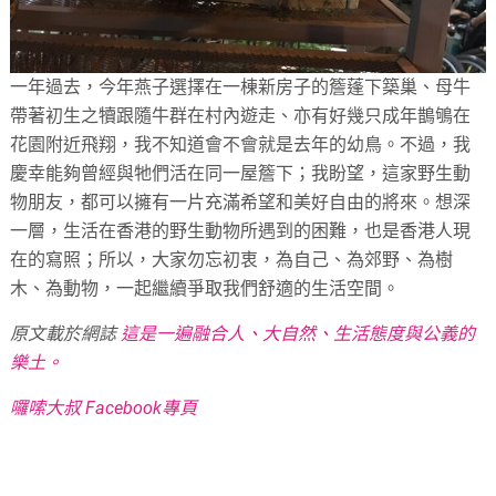
一年過去，今年燕子選擇在一棟新房子的簷蓬下築巢、母牛
帶著初生之犢跟隨牛群在村內遊走、亦有好幾只成年鵲鴝在
花園附近飛翔，我不知道會不會就是去年的幼鳥。不過，我
慶幸能夠曾經與牠們活在同一屋簷下；我盼望，這家野生動
物朋友，都可以擁有一片充滿希望和美好自由的將來。想深
一層，生活在香港的野生動物所遇到的困難，也是香港人現
在的寫照；所以，大家勿忘初衷，為自己、為郊野、為樹
木、為動物，一起繼續爭取我們舒適的生活空間。
原文載於網誌
這是一遍融合人、大自然、生活態度與公義的
樂土。
囉嗦大叔 Facebook專頁