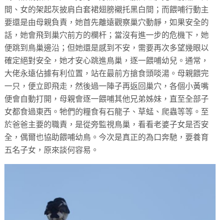
間、女的架起灰披肩白套裙翅膀襯托黑白間；而餵哺行動主
要還是由母親負責，她首先離遠觀察巢穴動靜，如果安全的
話，她會飛到巢穴前方的欄杆；當沒有進一步的危機下，她
便跳到鳥巢邊沿；但她還是感到不安，需要再次多望幾眼以
確定絕對安全，她才安心跳進鳥巢，逐一餵哺幼兒。通常，
大佬永遠佔據有利位置，站在最前方搶食頭啖湯。母親餵完
一只，便立即飛走，然後過一陣子再返回巢穴，各個小黃嘴
便會自動打開，母親會逐一餵哺其他兄弟姊妹，直至全部子
女都食過東西。牠們的糧食有石龍子、草蜢、爬蟲等等。至
於爸爸主要的職責，是從旁監視鳥巢，看看老婆子女是否安
全，偶爾也協助餵哺幼鳥。今次是真正的為口奔馳，要養育
五名子女，原來談何容易。