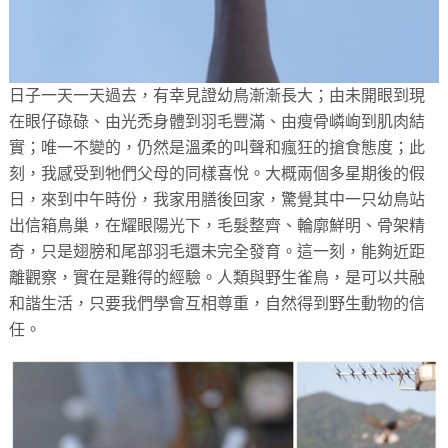
日子一天一天過去，有幸見證幼鳥漸漸長大；由未開眼到現
在眼仔碌碌、由光禿身體到羽毛豐滿、由瘦骨嶙峋到肌肉結
實；唯一不變的，仍然是溫柔的叫聲和瘋狂的搶食態度；此
刻，我感受到牠們父母的同樣喜悅。大概兩個多星期後的假
日，來到中午時份，我家用膳後回家，驚覺其中一只幼鳥站
出信箱鳥巢，在耀眼陽光下，毛髮整齊、輪廓鮮明、骨架精
奇，只是翅膀和尾部羽毛還未完全發育。這一刻，能夠近距
離觀察，實在是難得的經驗。人類與野生雀鳥，是可以共融
和諧生活，只要我們學會互相尊重，自然得到野生動物的信
任。