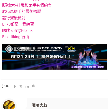
[囉嗦大叔] 我和鬼手有個約會
給街馬選手的最後通牒
毅行賽後檢討
LT70都是一種練習
囉嗦大叔@Fitz.hk
Fitz Hiking 行山
分享
囉嗦大叔