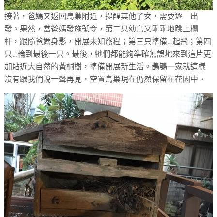
接著，爸媽又返回鳥巢附近，提醒其他子女，需要逐一出
發。果然，當爸媽發施號令，第二只幼鳥又乖乖地跳上欄
杆，跟隨爸媽身影，開展未知旅程；第三只準備…起飛；第四
只…輪到最後一只。最後，牠們都能夠準確無誤地來到這片更
加貼近大自然的黃桐樹，準備開展新生活。鵲鴝一家就這樣
沒有跟我們說一聲再見，空置鳥巢現在仍然保留在花園中。