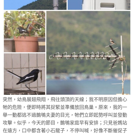
突然，幼鳥展翅飛翔，飛往頭頂的天線；我不明原因但擔心
牠的危險，便即時將其捉緊並準備放回鳥巢。原來，我的一
舉一動都逃不過鵲鴝夫妻的目光，牠們立即起勢呼叫並發動
攻擊。似乎，今天的節目，鵲鴝家庭早有安排；只見爸媽站
在遠方，口中都含著小石龍子，不停叫喊，好像不斷催促子