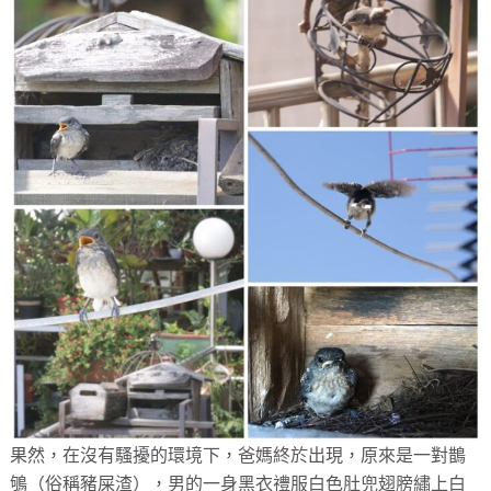
果然，在沒有騷擾的環境下，爸媽終於出現，原來是一對鵲
鴝（俗稱豬屎渣），男的一身黑衣禮服白色肚兜翅膀繡上白