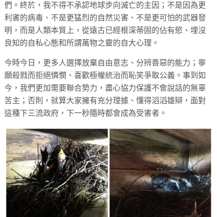
們。終於，我不得不承認地球步向滅亡的主因；不是因為更
利害的病毒、不是更猛烈的自然災害、不是更可怕的武器發
明，而是人類本質上，從遠古已經根深蒂固的佔有慾、埋沒
良知的自私心態和所謂萬物之靈的自大心理。
今時今日，更多人選擇放棄自由意志、分辨善惡的能力；寧
願殺戮而拒絕憐憫、喜歡極權統治而恥笑爭取公義。事到如
今，我們更加需要聯合勢力，盡心協力保護不會說話的無辜
苦主；否則，就算大家擁有充分理據、懂得滔滔雄辯，面對
這種下三流政府，下一秒隨時都會成為受害者。