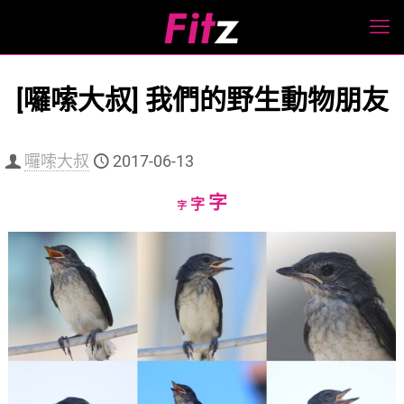
[囉嗦大叔] 我們的野生動物朋友
囉嗦大叔
2017-06-13
Increase
字
Reset
Decrease
字
字
font
font
font
size.
size.
size.