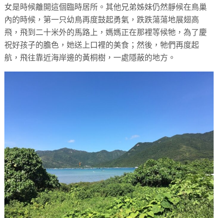
女是時候離開這個臨時居所。其他兄弟姊妹仍然靜候在鳥巢
內的時候，第一只幼鳥再度鼓起勇氣，跌跌蕩蕩地展翅高
飛，飛到二十米外的馬路上，媽媽正在那裡等候牠，為了慶
祝好孩子的膽色，她送上口裡的美食；然後，牠們再度起
航，飛往靠近海岸邊的黃桐樹，一處隱蔽的地方。