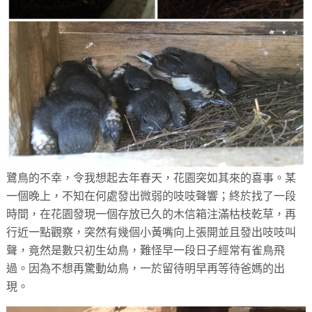
鷺鳥的不幸，令我想起去年春天，花園突如其來的喜事。某
一個晚上，不知在何處發出微弱的吱吱聲響；終於找了一段
時間，在花園發現一個存放已久的木信箱注滿枯枝乾草，再
行近一點觀察，突然有幾個小黃嘴向上張開並且發出吱吱叫
聲，竟然是數只初生幼鳥，難怪早一段日子經常有雀鳥飛
過。因為不想再驚動幼鳥，一於留待明早再等待爸媽的出
現。