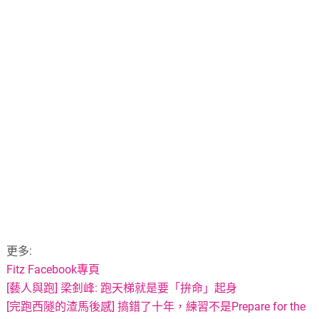
更多:
Fitz Facebook專頁
[藝人與跑] 梁釗峰: 跑天梯就是要「拚命」起身
[完跑西隧的渣馬後感] 搞錯了十年，練習不是Prepare for the