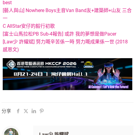
best
[藝人與山] Nowhere Boys主音Van Band友+建築師+山友 三合
一
C AllStar安仔的毅行初歌
[富士山馬拉松PB Sub-4報告] 或許 我的夢想是做Pacer
[Law少 許耀斌] 努力嘅辛苦係一時 努力嘅成果係一世 (2018
感恩文)
分享
Law少 許耀斌