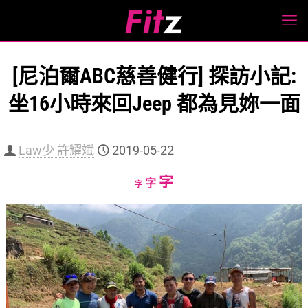
[尼泊爾ABC慈善健行] 探訪小記:
坐16小時來回Jeep 都為見妳一面
Law少 許耀斌
2019-05-22
Increase
字
Reset
Decrease
字
字
font
font
font
size.
size.
size.