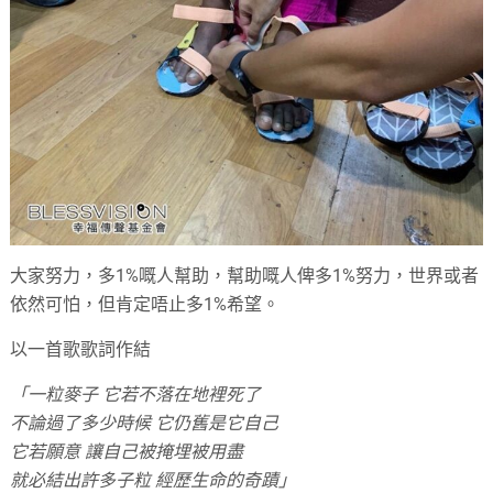
大家努力，多1%嘅人幫助，幫助嘅人俾多1%努力，世界或者
依然可怕，但肯定唔止多1%希望。
以一首歌歌詞作結
「一粒麥子 它若不落在地裡死了
不論過了多少時候 它仍舊是它自己
它若願意 讓自己被掩埋被用盡
就必結出許多子粒 經歷生命的奇蹟」