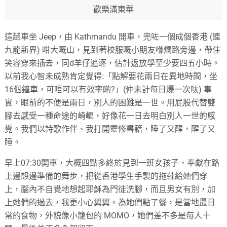
歡樂滿東華
這趟車坐 Jeep，由 Kathmandu 開車，兜咗一個成個香港 (連
九龍新界) 咁大嘅山，見到著校服嘅小朋友喺爛路旁邊，帶住
笑容穿來插去，同d羊仔追逐，估計返放學至少要四五小時。
以前我心智未成熟肯定覺得:「點解要花兩日在異地時間，坐
16個鐘車，可唔可以有效率啲?」(仲未計每日爆一次呔) 事
實，眼前的不便是兩日，別人的困難是一世。用屁股代替雙
腳去感受一種命途的崎嶇，好像花一日去明白別人一世的感
覺。我們以詩歌作伴、我打開靈修書籍，睡了又醒，醒了又
睡。
早上07:30開車，大概四點多終於見到一班女孩子，奉獻在路
上邊想邊準備的舞步，把從香港學生手製的拖鞋給她們穿
上，腦內不自覺地想起耶穌為門徒洗腳，而且男女有別，加
上她們的過去，我更小心翼翼。為她們點了餐，是當地最日
常的食物，外貌像小籠包的 MOMO，她們差不多是每人十