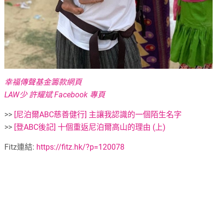
幸福傳聲基金籌款網頁
LAW少 許耀斌 Facebook 專頁
>>
[尼泊爾ABC慈善健行] 主讓我認識的一個陌生名字
>>
[登ABC後記] 十個重返尼泊爾高山的理由 (上)
Fitz連結:
https://fitz.hk/?p=120078