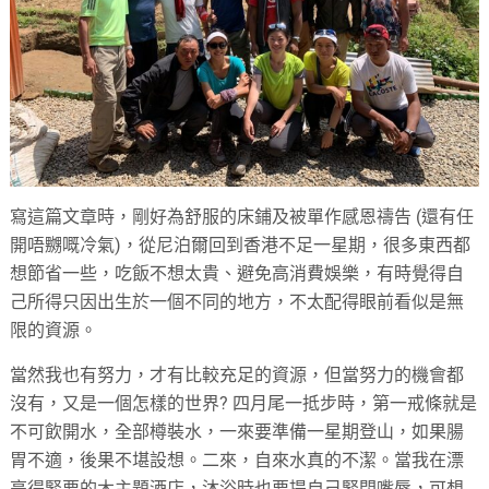
寫這篇文章時，剛好為舒服的床鋪及被單作感恩禱告 (還有任
開唔嬲嘅冷氣)，從尼泊爾回到香港不足一星期，很多東西都
想節省一些，吃飯不想太貴、避免高消費娛樂，有時覺得自
己所得只因出生於一個不同的地方，不太配得眼前看似是無
限的資源。
當然我也有努力，才有比較充足的資源，但當努力的機會都
沒有，又是一個怎樣的世界? 四月尾一抵步時，第一戒條就是
不可飲開水，全部樽裝水，一來要準備一星期登山，如果腸
胃不適，後果不堪設想。二來，自來水真的不潔。當我在漂
亮得緊要的木主題酒店，沐浴時也要提自己緊閉嘴唇，可想