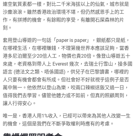
連空氣質素都一樣，對比二千米海拔以上的仙氣，城市就是
沙塵滾滾。雖然香港政治環境不堪，但仍然感恩手上的工
作，有拼搏的機會，有餘暇的享受，有離開石屎森林的片
刻。
套用登山導遊的一句話「paper is paper」，銀紙都只是紙，
在哪裡生活，在哪裡賺錢，不理第幾世界本應該足夠，當香
港多尼泊爾至少20倍人工，物價也貴20倍。像登山導遊五十
來歲，老資格到帶人上 Everest 幾次，去瑞士行雪山，操多國
語言 (德法文之類、唔係國語)，供兒子在巴黎讀書，哪裡的
人只要有機會都會有所成。但社會好不好就視乎這例子是否
萬中無一。他依然以登山為樂，咬兩口辣椒送飯又過一日，
值得我們去學習。儘管他體力或不如前，但真的照顧周到，
讓人行得安心。
唯一是，香港人用1%收入，已經可以帶來為其他人改變一生
的機會，這個是我們在不斷爭取權利時應有的考慮。