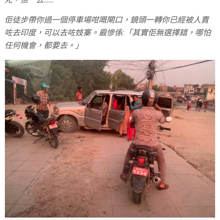
佢徒步帶你過一個停車場咁嘅閘口，鏡頭一轉你已經被人賣
咗去印度，可以去咗妓寨。最慘係:「其實佢無選擇錯，哪怕
任何機會，都要去。」