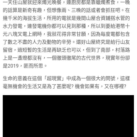
一天住山屋就迎來燭光晚餐，連廚房都是靠蠟燭煮食，一晚
的話算是新奇有趣，但想像兩、三晚的話或者會抓狂吧。在
幾千米的海拔生活，所用的電就是幾間山屋合資鋪搭水管的
水力發電，連發電機你都可以見到那種，所以到要給港幣十
元八塊叉電上網時，我就花得非常甘願，因為每度電都包含
了數之不盡的人力及動物的辛勞。還好山屋終究是給行山友
留宿，過短暫的生活是再缺乏也可以，但到了南部，村落路
上是一盞燈都沒有，一個徹頭徹尾的古代世界，現實年份卻
是2019，匪而所思。
生命的意義在這個「超現實」中成為一個很大的問號，這樣
毫無機會的生活又是為了甚麼呢? 機會如果有，又在哪裡?