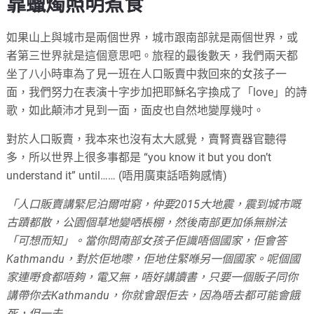
靠蠟燭照明煮食
如果山上與城市是兩個世界，城市跟南部就是兩個世界，或
者第三世界就是這個意思吧。旅程的最後數天，我們兩天都
坐了八小時車為了見一班在人口販賣中救回來的女孩子一
面，我們努力在表演十字步加把耶穌名字換成了「love」的詩
歌，如此顛沛才見到一面，面皮也自然地變厚幾吋。
對於人口販賣，我本來也沒有太大感覺，賣腎賣器官聽得
多，所以世界上很多事都是 “you know it but you don’t
understand it” until…… (唔用廣東話唔夠感情)
「人口販賣講緊尼泊爾咁窮，仲要2015大地震，震到城市嘅
古蹟都散，公園個草地變哂棖棚，然後南部更加係無辦法
「可想而知」。當你問南部女孩子佢識唔個國家，佢會答
Kathmandu，對於佢地嚟，佢地住緊喺另一個國家。呢個國
家連嘢食都唔夠，電又無，唔好講讀書，只要一個販子同你
講帶你去Kathmandu，你就會跟佢去，因為唔去都可能會餓
死，但一去……