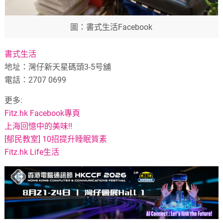
圖：書式生活Facebook
書式生活
地址：灣仔新天星碼頭3-5号舖
電話：2707 0699
更多:
Fitz.hk Facebook專頁
上海回憶中的美味!!
[郁民教室] 10招提升睡眠質素
Fitz.hk Life生活