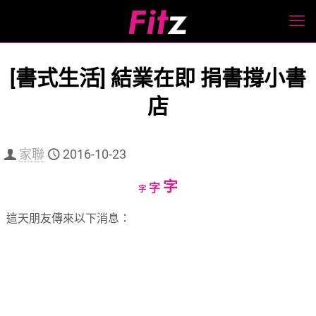
[書式生活] 結業在即 捐書撐小書
店
家聯
2016-10-23
Increase
字
Reset
Decrease
字
字
font
font
font
這天朋友傳來以下消息：
size.
size.
size.