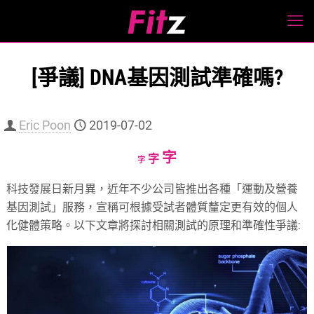
[爭議] DNA基因測試準確嗎?
Eric Poon
2019-07-02
Increase
字
Reset
Decrease
字
字
font
font
font
科技發展日新月異，近年不少公司皆推出各種「運動及營養
size.
size.
size.
基因測試」服務，宣稱可根據受試者體質釐定更有效的個人
化健體策略。以下文章將探討相關測試的原理和準確性爭議: