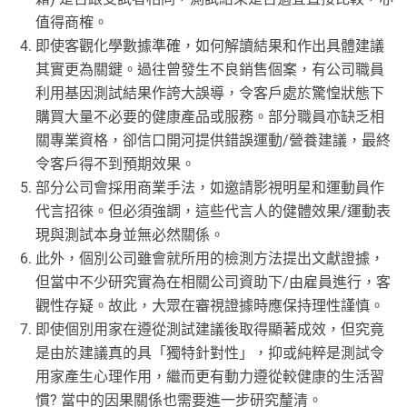
值得商榷。
即使客觀化學數據準確，如何解讀結果和作出具體建議
其實更為關鍵。過往曾發生不良銷售個案，有公司職員
利用基因測試結果作誇大誤導，令客戶處於驚惶狀態下
購買大量不必要的健康產品或服務。部分職員亦缺乏相
關專業資格，卻信口開河提供錯誤運動/營養建議，最終
令客戶得不到預期效果。
部分公司會採用商業手法，如邀請影視明星和運動員作
代言招徠。但必須強調，這些代言人的健體效果/運動表
現與測試本身並無必然關係。
此外，個別公司雖會就所用的檢測方法提出文獻證據，
但當中不少研究實為在相關公司資助下/由雇員進行，客
觀性存疑。故此，大眾在審視證據時應保持理性謹慎。
即使個別用家在遵從測試建議後取得顯著成效，但究竟
是由於建議真的具「獨特針對性」，抑或純粹是測試令
用家產生心理作用，繼而更有動力遵從較健康的生活習
慣? 當中的因果關係也需要進一步研究釐清。