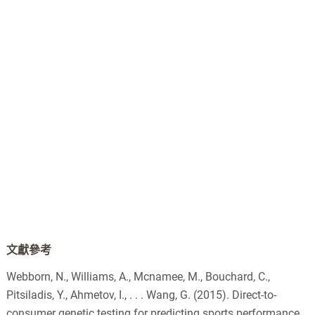
文獻參考
Webborn, N., Williams, A., Mcnamee, M., Bouchard, C.,
Pitsiladis, Y., Ahmetov, I., . . . Wang, G. (2015). Direct-to-
consumer genetic testing for predicting sports performance