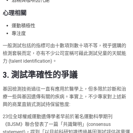
酒精與咖啡因代謝
心理相關
運動積極性
專注度
一般測試包括的指標可由十數項到數十項不等，視乎選購的
檢測套裝而定，亦有不少公司宣稱可藉此測試兒童的天賦能
力 (talent identification)。
3. 測試準確性的爭議
基因檢測技術過往一直有應用於醫學上，但多限於診斷和治
療一些與基因遺傳有關的疾病。事實上，不少專家對上述新
興的商業直銷式測試持保留態度:
23位全球權威運動遺傳學者早前於著名運動科學期刊
《BJSM》聯合發表了一篇「共識聲明」(consensus
statement)，提到「以目前科研知識透過基因測試評估孩童運