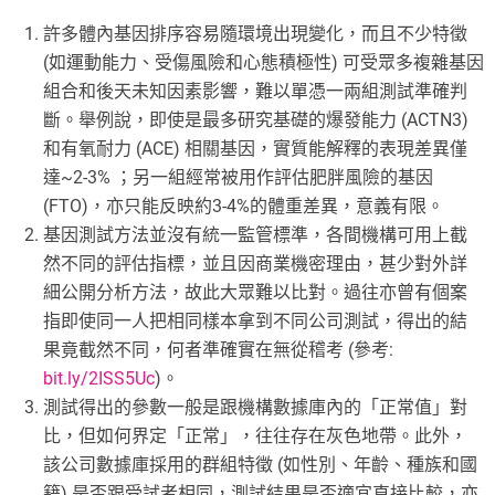
許多體內基因排序容易隨環境出現變化，而且不少特徵
(如運動能力、受傷風險和心態積極性) 可受眾多複雜基因
組合和後天未知因素影響，難以單憑一兩組測試準確判
斷。舉例說，即使是最多研究基礎的爆發能力 (ACTN3)
和有氧耐力 (ACE) 相關基因，實質能解釋的表現差異僅
達~2-3% ；另一組經常被用作評估肥胖風險的基因
(FTO)，亦只能反映約3-4%的體重差異，意義有限。
基因測試方法並沒有統一監管標準，各間機構可用上截
然不同的評估指標，並且因商業機密理由，甚少對外詳
細公開分析方法，故此大眾難以比對。過往亦曾有個案
指即使同一人把相同樣本拿到不同公司測試，得出的結
果竟截然不同，何者準確實在無從稽考 (參考:
bit.ly/2ISS5Uc
)。
測試得出的參數一般是跟機構數據庫內的「正常值」對
比，但如何界定「正常」，往往存在灰色地帶。此外，
該公司數據庫採用的群組特徵 (如性別、年齡、種族和國
籍) 是否跟受試者相同，測試結果是否適宜直接比較，亦