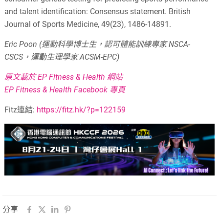
and talent identification: Consensus statement. British
Journal of Sports Medicine, 49(23), 1486-14891.
Eric Poon (運動科學博士生，認可體能訓練專家 NSCA-
CSCS，運動生理學家 ACSM-EPC)
原文載於 EP Fitness & Health 網站
EP Fitness & Health Facebook 專頁
Fitz連結:
https://fitz.hk/?p=122159
分享