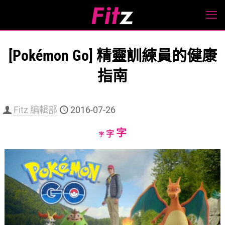
[Pokémon Go] 精靈訓練員的健康
指南
Fitz 編輯部
2016-07-26
Increase
字
Reset
Decrease
字
字
font
font
font
size.
size.
size.