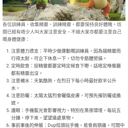
各位訓練員，收集精靈、訓練精靈，都要保持良好體魄。坊
間已經有唔少人叫大家注意安全，不過大家亦都要注意自己
嘅身體健康：
注意體力透支：平時少做運動嘅訓練員，因為搵精靈而
行得太耐，可企下休息一下，切勿令筋體勞損。
定時飲食：捉精靈都要定時定候食下嘢，話唔定喺餐廳
都有精靈出沒。
注意補水：天氣酷熱，在烈日下每小時最好飲半公升
水。
注意防曬：太陽太猛烈會曬傷皮膚，可預先搽防曬或擔
遮。
護眼：手機藍光會影響視力，特別在黑夜環境，每玩五
分鐘，停下來，望望遠處景物。
事前事後的伸展：Dup低頭玩手機，易會肩頸痛。可間中