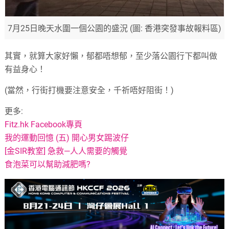
7月25日晚天水圍一個公園的盛況 (圖: 香港突發事故報料區)
其實，就算大家好懶，郁都唔想郁，至少落公園行下都叫做
有益身心！
(當然，行街打機要注意安全，千祈唔好阻街！)
更多:
Fitz.hk Facebook專頁
我的運動回憶 (五) 開心男女踢波仔
[金SIR教室] 急救—人人需要的觸覺
食泡菜可以幫助減肥嗎?