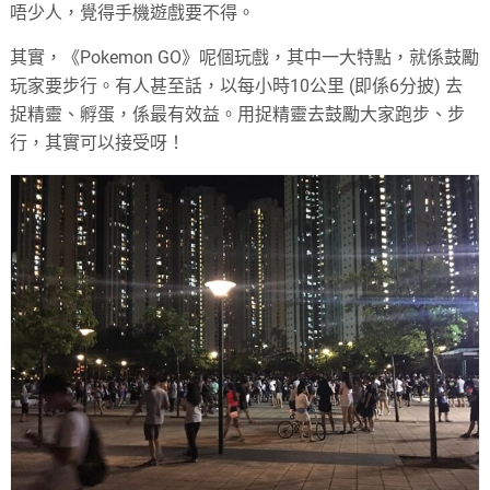
唔少人，覺得手機遊戲要不得。
其實，《Pokemon GO》呢個玩戲，其中一大特點，就係鼓勵
玩家要步行。有人甚至話，以每小時10公里 (即係6分披) 去
捉精靈、孵蛋，係最有效益。用捉精靈去鼓勵大家跑步、步
行，其實可以接受呀！