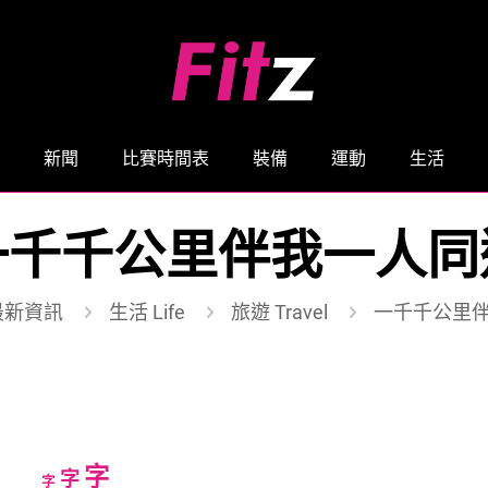
新聞
比賽時間表
裝備
運動
生活
一千千公里伴我一人同
最新資訊
生活 Life
旅遊 Travel
一千千公里
Increase
字
Reset
Decrease
字
字