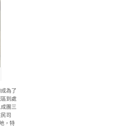
的成為了
城區到處
人成團三
住民司
滿地，特