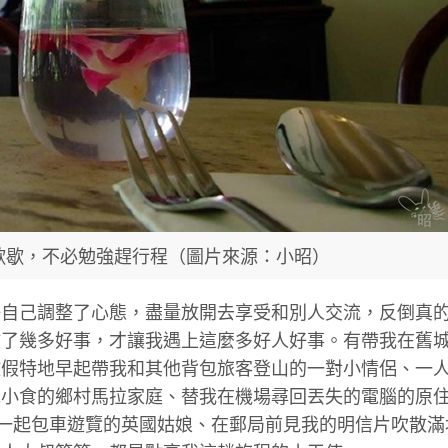
歇歇，不必勉強趕行程（圖片來源：小昭）
好自己調整了心態，盡量放開去享受和別人交流，反倒真
做了幾多好事，才讓我遇上這麼多好人好事。有帶我在舊
放假特地早起帶我和其他背包旅客登山的一對小情侶、一
統小食的鄉村馬拉家庭、替我在機場尋回丟失的電腦的原
我第隔天一起包車遊覽的英國姑娘、在郵局前見我的明信片吹散