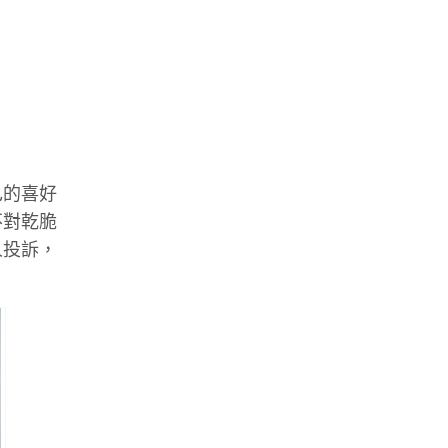
己的喜好
不對乾脆
人投訴，