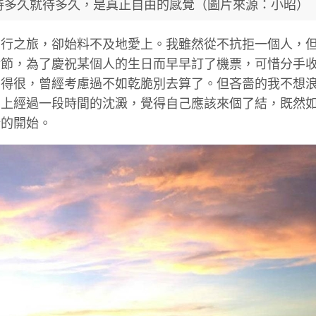
待多久就待多久，是真正自由的感覺（圖片來源：小昭）
獨行之旅，卻始料不及地愛上。我雖然從不抗拒一個人，
情節，為了慶祝某個人的生日而早早訂了機票，可惜分手
受得很，曾經考慮過不如乾脆別去算了。但吝嗇的我不想
加上經過一段時間的沈澱，覺得自己應該來個了結，既然
新的開始。