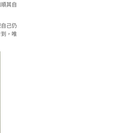
如順其自
現自己仍
看到，唯