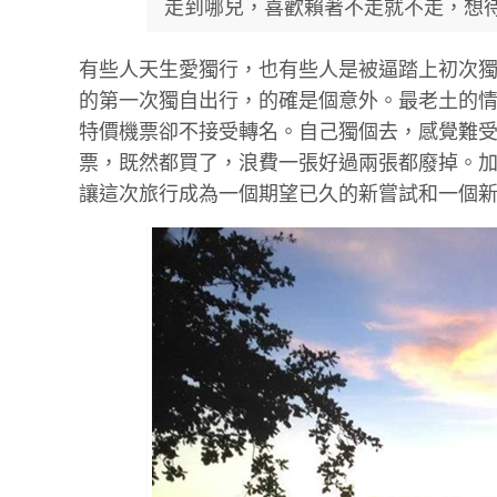
走到哪兒，喜歡賴著不走就不走，想
有些人天生愛獨行，也有些人是被逼踏上初次
的第一次獨自出行，的確是個意外。最老土的
特價機票卻不接受轉名。自己獨個去，感覺難
票，既然都買了，浪費一張好過兩張都廢掉。
讓這次旅行成為一個期望已久的新嘗試和一個