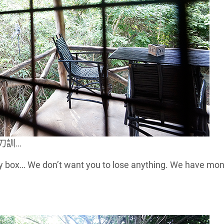
刀訓…
fety box… We don’t want you to lose anything. We have mo