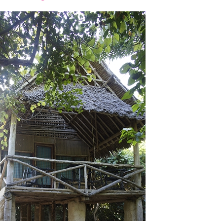
font
font
font
size.
size.
size.