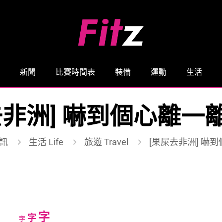
新聞
比賽時間表
裝備
運動
生活
非洲] 嚇到個心離一離
訊
生活 Life
旅遊 Travel
[果屎去非洲] 嚇到
Increase
字
Reset
Decrease
字
字