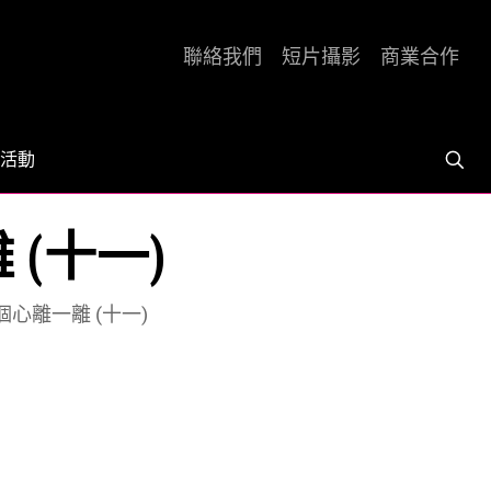
聯絡我們
短片攝影
商業合作
活動
 (十一)
個心離一離 (十一)