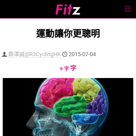
運動讓你更聰明
鄭澤誠@R3CyclingHK
2015-07-04
Increase
字
Reset
Decrease
字
字
font
font
font
size.
size.
size.