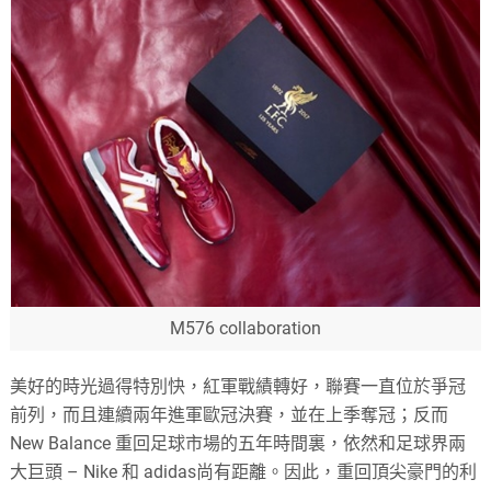
M576 collaboration
美好的時光過得特別快，紅軍戰績轉好，聯賽一直位於爭冠
前列，而且連續兩年進軍歐冠決賽，並在上季奪冠；反而
New Balance 重回足球市場的五年時間裏，依然和足球界兩
大巨頭 – Nike 和 adidas尚有距離。因此，重回頂尖豪門的利