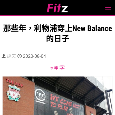
那些年，利物浦穿上New Balance
的日子
達夫
2020-08-04
Increase
字
Reset
Decrease
字
字
font
font
font
size.
size.
size.