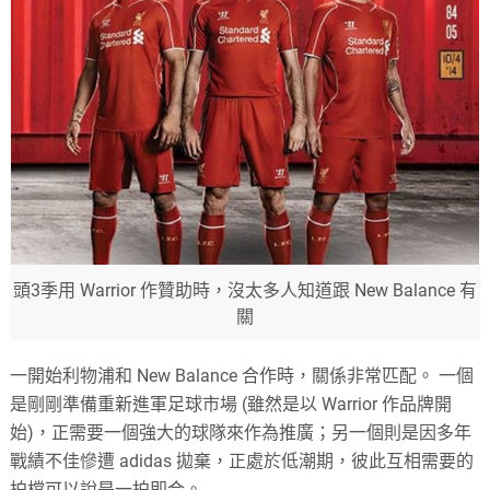
頭3季用 Warrior 作贊助時，沒太多人知道跟 New Balance 有
關
一開始利物浦和 New Balance 合作時，關係非常匹配。 一個
是剛剛準備重新進軍足球市場 (雖然是以 Warrior 作品牌開
始)，正需要一個強大的球隊來作為推廣；另一個則是因多年
戰績不佳慘遭 adidas 拋棄，正處於低潮期，彼此互相需要的
拍檔可以說是一拍即合。