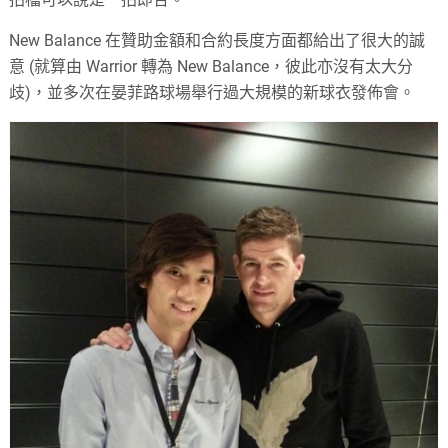
New Balance 在贊助金額和合約長度方面都給出了很大的誠
意 (就算由 Warrior 轉為 New Balance，彼此亦沒有太大分
歧)，並多次在晏菲路球場舉行過大規模的新球衣發佈會。