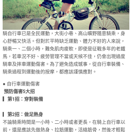
騎自行車已是全民運動，大街小巷、高山曠野隨意騎乘，身
心舒暢又快活。但對於平時缺乏運動、體力不好的人來說，
騎乘一、二個小時，難免肌肉痠軟，即使是征戰多年的老鐵
馬，若車況不好、疲勞管理不當或天候不佳，仍會出現過度
騎車及摔車運動傷害。為了避免造成憾事，從自行車裝備、
騎乘過程到運動後的按摩，都應該謹慎應對。
● 自行車運動傷害
預防傷害5大招
▎第1招：穿對裝備
▎
第2招：做足熱身
不論騎乘時間是一小時、二小時或者更長，在騎上自行車以
前，還是應該先做熱身、拉筋運動，活絡筋骨，然後才輕鬆