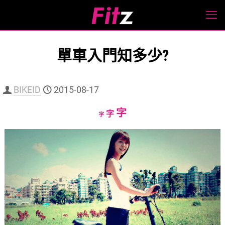
單車入門知多少?
BIKEID
2015-08-17
Increase
字
Reset
Decrease
字
字
font
font
font
size.
size.
size.