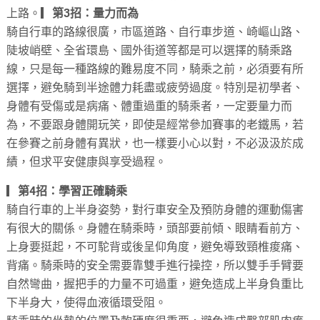
上路。▎
第3招：量力而為
騎自行車的路線很廣，市區道路、自行車步道、崎嶇山路、
陡坡峭壁、全省環島、國外街道等都是可以選擇的騎乘路
線，只是每一種路線的難易度不同，騎乘之前，必須要有所
選擇，避免騎到半途體力耗盡或疲勞過度。特別是初學者、
身體有受傷或是病痛、體重過重的騎乘者，一定要量力而
為，不要跟身體開玩笑，即使是經常參加賽事的老鐵馬，若
在參賽之前身體有異狀，也一樣要小心以對，不必汲汲於成
績，但求平安健康與享受過程。
▎
第4招：學習正確騎乘
騎自行車的上半身姿勢，對行車安全及預防身體的運動傷害
有很大的關係。身體在騎乘時，頭部要前傾、眼睛看前方、
上身要挺起，不可駝背或後呈仰角度，避免導致頸椎痠痛、
背痛。騎乘時的安全需要靠雙手進行操控，所以雙手手臂要
自然彎曲，握把手的力量不可過重，避免造成上半身負重比
下半身大，使得血液循環受阻。