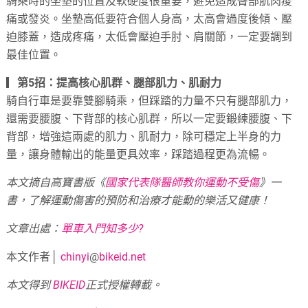
騎乘時的坐墊的位置及軟硬度很重要，避免造成臀部肌肉痠
痛或發炎。坐墊高低要符合個人身高，太高會過度後傾、壓
迫膝蓋，造成疼痛，太低會壓迫手肘、肩關節，一定要調到
最佳位置。
▎
第5招：提高核心肌群、腿部肌力、肌耐力
騎自行車是要靠雙腳騎乘，但踩踏的力量不只有腿部肌力，
還需要腰腹、下背部的核心肌群，所以一定要鍛練腰腹、下
背部，增強這兩處的肌力、肌耐力，除可穩定上半身的力
量，讓身體輸出的能量更具效率，踩踏過程更為流暢。
本文摘自高寶書版《
國家代表隊醫師教你運動不受傷
》一
書，了解運動傷害的預防和治療才能動的樂活又健康！
文章出處：
單車入門知多少?
本文作者│
chinyi
@
bikeid.net
本文得到
BIKEID
正式授權轉載。