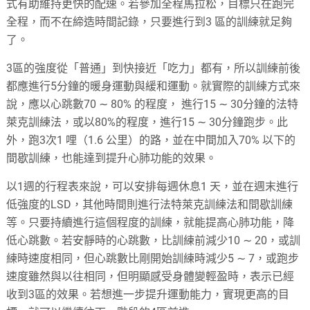
式有助維持更快的配速。若參加全程馬拉松，目標只在跑完
全程，而不在締造時間記錄，只要進行到3 區的訓練就足夠
了。
3區的強度從「普通」到快接近「吃力」都有，所以訓練前後
都應進行5分鐘的暖身運動與緩和運動。就實際的訓練方式來
說，應以心跳數70 ∼ 80% 的程度， 進行15 ∼ 30分鐘的法特
萊克訓練法，或以80%的程度，進行15 ∼ 30分鐘跑步。此
外，跑3次1 哩（1.6 公里）的路，並在中間加入70% 以下的
間歇訓練，也能達到提升心肺功能的效果。
以1週的行程表來說，可以安排每週休息1 天，並在週末進行
低強度的LSD，其他時間則進行法特萊克訓練法和間歇訓練
等。只要持續進行這個程度的訓練，就能提高心肺功能，降
低心跳數。若安靜時的心跳數，比訓練前減少10 ∼ 20，或訓
練時速度相同，但心跳數比剛開始訓練時減少5 ∼ 7，或跑步
速度雖然與以往相同，但明顯感受身體變輕盈時，表示已經
收到3區的效果。若想進一步提升運動能力，實現更高的目