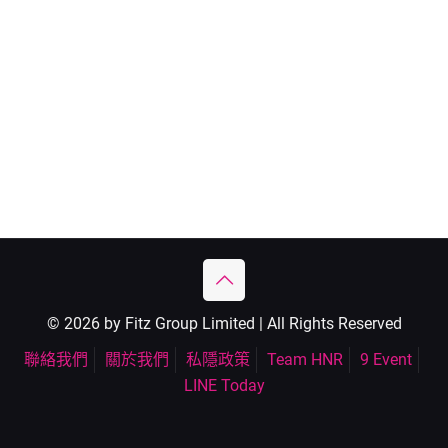
© 2026 by Fitz Group Limited | All Rights Reserved
聯絡我們
關於我們
私隱政策
Team HNR
9 Event
LINE Today