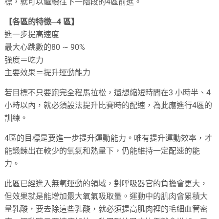
標，就可以繼續往下一階段的4區前進。
【各區的特徵─4 區】
進一步提高速度
最大心跳數的80 ∼ 90%
強度＝吃力
主要效果＝提升運動能力
若目標不只要跑完全程馬拉松，還想縮短時間在3 小時半、4
小時以內，就必須設法提升比賽時的配速，為此應進行4區的
訓練。
4區的目標是要進一步提升運動能力。唯有提升運動效率，才
能鍛鍊出在較少的氧氣和熱量下，仍能維持一定配速的能
力。
此區已經進入無氧運動的領域，對呼吸器官的負擔會更大，
但效果就是能增加最大氧氣吸取量。運動中的肌肉會累積大
量乳酸，要去除這些乳酸，就必須提高肌肉裡的毛細血管密