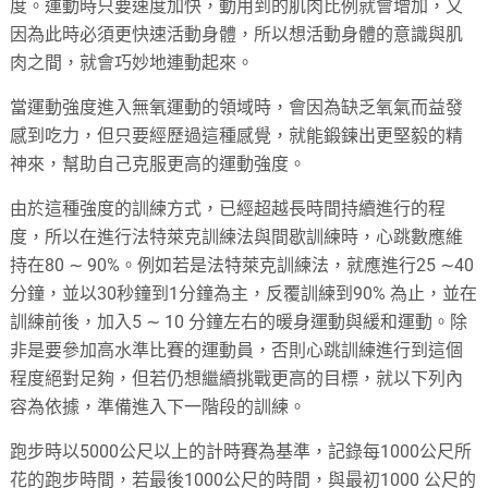
度。運動時只要速度加快，動用到的肌肉比例就會增加，又
因為此時必須更快速活動身體，所以想活動身體的意識與肌
肉之間，就會巧妙地連動起來。
當運動強度進入無氧運動的領域時，會因為缺乏氧氣而益發
感到吃力，但只要經歷過這種感覺，就能鍛鍊出更堅毅的精
神來，幫助自己克服更高的運動強度。
由於這種強度的訓練方式，已經超越長時間持續進行的程
度，所以在進行法特萊克訓練法與間歇訓練時，心跳數應維
持在80 ∼ 90%。例如若是法特萊克訓練法，就應進行25 ∼40
分鐘，並以30秒鐘到1分鐘為主，反覆訓練到90% 為止，並在
訓練前後，加入5 ∼ 10 分鐘左右的暖身運動與緩和運動。除
非是要參加高水準比賽的運動員，否則心跳訓練進行到這個
程度絕對足夠，但若仍想繼續挑戰更高的目標，就以下列內
容為依據，準備進入下一階段的訓練。
跑步時以5000公尺以上的計時賽為基準，記錄每1000公尺所
花的跑步時間，若最後1000公尺的時間，與最初1000 公尺的