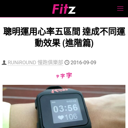
聰明運用心率五區間 達成不同運
動效果 (進階篇)
RUNiROUND 慢跑俱樂部
2016-09-09
Increase
字
Reset
Decrease
字
字
font
font
font
size.
size.
size.