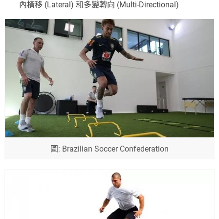
內橫移 (Lateral) 和多變轉向 (Multi-Directional)
圖: Brazilian Soccer Confederation