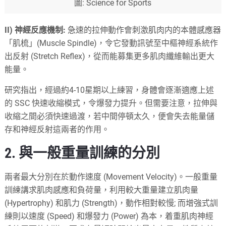
圖: Science for Sports
II) 神經反應機制:
急速的拉伸動作會刺激肌肉内的本體感應器
「肌梳」(Muscle Spindle)，令它發動訊號至中樞神經系統作
出反射 (Stretch Reflex)，從而能募集更多肌肉纖維輸出更大
能量。
研究指出，經過約4-10星期以上練習，身體會逐漸適應上述
的 SSC 快速收縮模式，令爆發力提升。但需要注意，拉伸與
收縮之間必須快速過渡，若中間停頓太久，便會失去能量儲
存和神經反射這兩者的作用。
2. 與一般重量訓練的分別
兩者最大分別在於動作速度 (Movement Velocity)。一般重量
訓練講求肌肉感應和負荷量，利用較大重量建立肌肉量
(Hypertrophy) 和肌力 (Strength)，動作相對較慢; 而增強式訓
練則以速度 (Speed) 和爆發力 (Power) 為本，着重肌肉神經