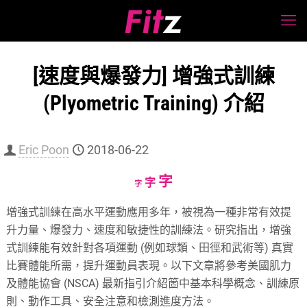
[速度與爆發力] 增強式訓練
(Plyometric Training) 介紹
Eric Poon
2018-06-22
Increase
字
Reset
Decrease
字
字
font
font
font
增強式訓練在高水平運動應用多年，被視為一種非常有效提
size.
size.
size.
升力量、爆發力、速度和敏捷性的訓練法。研究指出，增強
式訓練能有效針對各項運動 (例如球類、田徑和武術等) 真實
比賽體能所需，提升運動員表現。以下文章將參考美國肌力
及體能協會 (NSCA) 最新指引介紹箇中基本科學概念、訓練原
則、動作工具、安全注意和檢測進度方法。