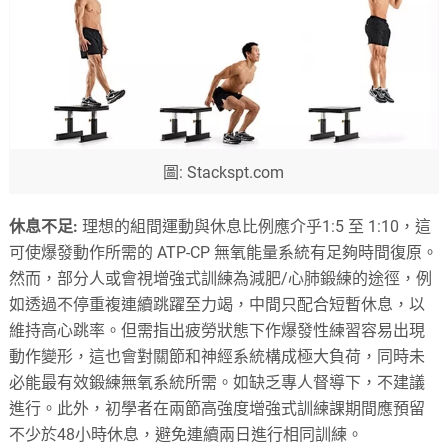
圖: Stackspt.com
休息不足:
理想的組間運動與休息比例應介乎1:5 至 1:10，這
可使爆發動作所需的 ATP-CP 無氧能量系統有足夠時間復原。
然而，部分人或會視增強式訓練為減肥/心肺鍛練的途徑，例
如透過不停重複連續跳躍至力竭，中間只配合短暫休息，以
維持高心跳率。但需指出疲勞狀態下作爆發性練習容易出現
動作變形，這也會對關節和神經系統構成極大負荷，同時未
必能最有效鍛練無氧系統所需。如缺乏專人督導下，不建議
進行。此外，初學者在兩節高強度增強式訓練課期間應預留
不少於48小時休息，避免連續兩日進行相同訓練。