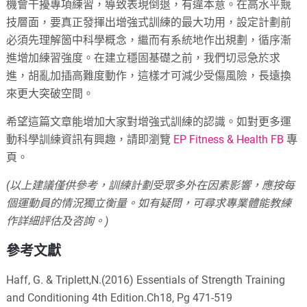
機會干擾專項練習，導致表現倒退，有違本意。在高水平競
技層面，要真正發揮出增強式訓練的最大功用，設定計劃前
必須先理解箇中科學概念，繼而有系統地作出規劃，循序漸
進增加練習強度。在建立穩固基礎之前，我們切忌急於求
進，胡亂加插高難度動作，這樣才可減少受傷風險，長遠換
來更大突破空間。
希望這篇文章能增加大家對增強式訓練的認識。如對更多運
動科學訓練資訊有興趣，請即瀏覽
EP Fitness & Health FB
專
頁。
(以上建議僅供參考，訓練計劃受眾多外在因素影響，應按每
個運動員的情況獨立衡量。如有疑問，可尋求專業體能教練
作詳細評估及咨詢。)
參考文獻
Haff, G. & Triplett,N.(2016) Essentials of Strength Training
and Conditioning 4th Edition.Ch18, Pg 471-519