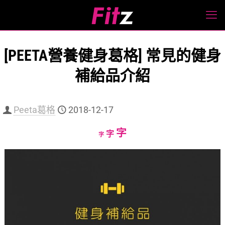
[PEETA營養健身葛格] 常見的健身
補給品介紹
Peeta葛格
2018-12-17
Increase
字
Reset
Decrease
字
字
font
font
font
size.
size.
size.