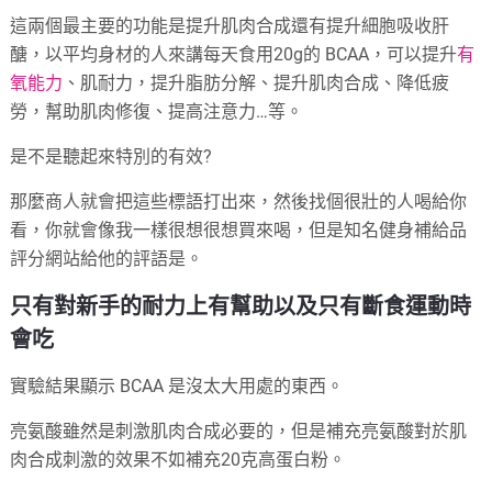
這兩個最主要的功能是提升肌肉合成還有提升細胞吸收肝
醣，以平均身材的人來講每天食用20g的 BCAA，可以提升
有
氧能力
、肌耐力，提升脂肪分解、提升肌肉合成、降低疲
勞，幫助肌肉修復、提高注意力…等。
是不是聽起來特別的有效?
那麼商人就會把這些標語打出來，然後找個很壯的人喝給你
看，你就會像我一樣很想很想買來喝，但是知名健身補給品
評分網站給他的評語是。
只有對新手的耐力上有幫助以及只有斷食運動時
會吃
實驗結果顯示 BCAA 是沒太大用處的東西。
亮氨酸雖然是刺激肌肉合成必要的，但是補充亮氨酸對於肌
肉合成刺激的效果不如補充20克高蛋白粉。