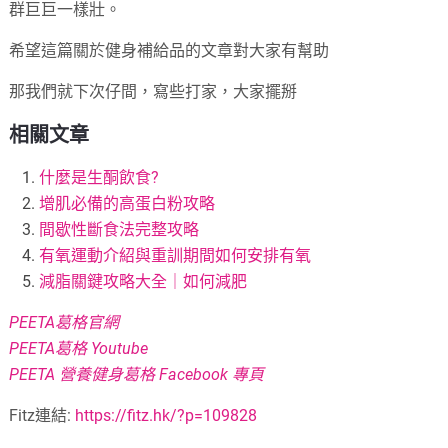
群巨巨一樣壯。
希望這篇關於健身補給品的文章對大家有幫助
那我們就下次仔間，寫些打家，大家擺掰
相關文章
什麼是生酮飲食?
增肌必備的高蛋白粉攻略
間歇性斷食法完整攻略
有氧運動介紹與重訓期間如何安排有氧
減脂關鍵攻略大全｜如何減肥
PEETA葛格官網
PEETA葛格 Youtube
PEETA 營養健身葛格 Facebook 專頁
Fitz連結:
https://fitz.hk/?p=109828