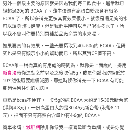
另外一個最主要的原因就是因為我們每日飲食中，通常就已
經超過20g的 BCAA 了。雞牛蛋還有高蛋白粉都含有很多
BCAA 了，所以多補充更多其實效果很小。就像是喝足夠的水
可以讓身體很健康，但是我們平時可以自己喝很多水了，所
以我不會叫你要特別買補給品廠商賣的水來喝。
如果要真的有效果，一整天要攝取到40~50g的 BCAA，但研
究也是只有顯示小小的幫助而已，所以其實CP值不高。
BCAA唯一稍微真的有用處的時間點，就像是上面說的，採用
斷食法
時你運動之前以及之後吃個5g，或是你體脂肪經低於
10%然後還要繼續減肥，那這時候你補充一下 BCAA 有可能
能夠保留住你的肌肉。
重點是bcaa不便宜，一份5g的純 BCAA 大約是15-30元新台幣
(港幣4-8元)，一份高蛋白大約是30-45元新台幣 (港幣8-11
元)，裡面不只有高蛋白含量也有4-6g的 BCAA。
簡單來講，
減肥期
除非你像我一樣喜歡斷食重訓，或是你覺