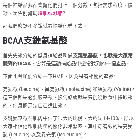
每個補給品我都會幫他們打上一個分數，包括需求程度、價
錢、是否能幫助
增肌或減脂
?
那我們廢話不多說就趕快給他看下去。
BCAA支鏈氨基酸
首先先來介紹的健身補給品叫做
支鏈氨基酸，也就是大家常
聽到的BCAA
，它算是運動補給品中蠻常聽到的一個產品。
下面也會順便介紹一下HMB，因為是有相關的產品:
亮氨酸 (Leucine)、異亮氨酸 (Isoleucine) 和纈氨酸 (Valine)，
這三個都是必要胺基酸，換句話說就是只能從飲食中攝取來
的，你身體無法自己造出來。
支鏈氨基酸在肌肉中佔了很大的比例，大約是14-18%，所以
大家相信他跟肌肉量的關係非常緊密，其中最有效的是亮氨
酸 (Leucine) 以及異亮氨 (Isoleucine)。