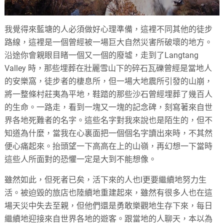
我覺得來藍塘的人必須做好心理準備，這裡不同其他的徒步
路線，這裡是一個曾經被一場巨大自然災害所破壞的地方。
沿途你會親眼目睹一個又一個的廢墟，走到了Langtang
Valley 時，那些埋葬在壯麗雪山下的碎石瓦礫曾經是當地人
的安樂窩，徒步者的棲息所，但一場大地震所引發的山崩，
將一整條村莊夷為平地，鞋踏的那些沙石曾經埋葬了幾百人
的生命。一路走，看到一塊又一塊的記念碑，刻寫著來自世
界各地死難者的名字。這些名字對我來說也是陌生的，但不
知道為什麼，當我在心裏面把一個個名字讀出來時，不其然
便心痛起來。抬頭望一下高高在上的山嶺，再幻想一下當時
這些人所面對的恐懼一定是大到不能想像。
雖然如此，但死者已矣，活下來的人也l更要繼續地努力生
活。被迫毀的旅店也陸續地重建起來，雖然有很多人也在這
場天災中失去至親，但他們還是勇敢樂觀地生存下來，每日
繼續地迎接來自世界各地的遊客。跟當地的人聊天，本以為