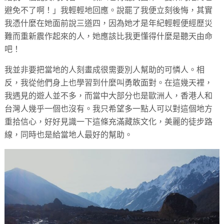
避免不了啊！」我輕輕地回應。說罷了我便立刻後悔，其實
我憑什麼在她面前說三道四，因為她才是年紀輕輕便經歷災
難而重新震作起來的人，她應該比我更懂得什麼是聽天由命
吧！
我並非要把當地的人刻畫成很需要別人幫助的可憐人。相
反，我從他們身上也學習到什麼叫勇敢面對。在這幾天裡，
我遇見的遊人並不多，而當中大部分也是歐洲人，香港人和
台灣人幾乎一個也沒有。我只希望多一點人可以對這個地方
重拾信心，好好見識一下這條充滿藏族文化，美麗的徒步路
線，同時也是給當地人最好的幫助。