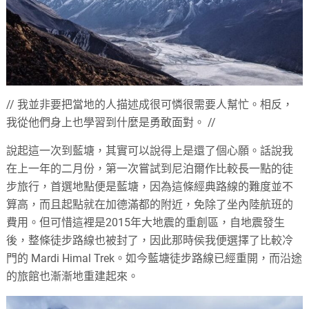
// 我並非要把當地的人描述成很可憐很需要人幫忙。相反，
我從他們身上也學習到什麼是勇敢面對。 //
說起這一次到藍塘，其實可以說得上是還了個心願。話說我
在上一年的二月份，第一次嘗試到尼泊爾作比較長一點的徒
步旅行，首選地點便是藍塘，因為這條經典路線的難度並不
算高，而且起點就在加德滿都的附近，免除了坐內陸航班的
費用。但可惜這裡是2015年大地震的重創區，自地震發生
後，整條徒步路線也被封了，因此那時侯我便選擇了比較冷
門的 Mardi Himal Trek。如今藍塘徒步路線已經重開，而沿途
的旅館也漸漸地重建起來。