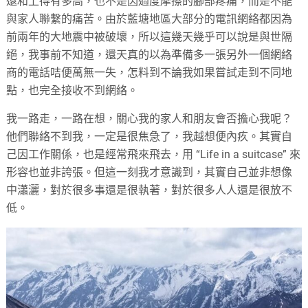
遠和上得有多高，也不是因過度摩擦的腳部疼痛，而是不能
與家人聯繫的痛苦。由於藍塘地區大部分的電訊網絡都因為
前兩年的大地震中被破壞，所以這幾天幾乎可以說是與世隔
絕，我事前不知道，還天真的以為準備多一張另外一個網絡
商的電話咭便萬無一失，怎料到不論我如果嘗試走到不同地
點，也完全接收不到網絡。
我一路走，一路在想，關心我的家人和朋友會否擔心我呢？
他們聯絡不到我，一定是很焦急了，我越想便內疚。其實自
己因工作關係，也是經常飛來飛去，用 “Life in a suitcase” 來
形容也並非誇張。但這一刻我才意識到，其實自己並非想像
中瀟灑，對於很多事還是很執著，對於很多人人還是很放不
低。