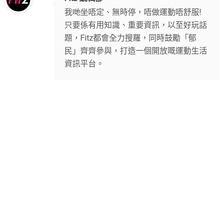
我哋坐唔定、無時停，唔做運動唔舒服!
只要係有用知識、重要資訊，以至好玩話
題，Fitz都會全力搜羅，同時鼓勵「郁
民」齊齊參與，打造一個開放嘅運動生活
資訊平台。