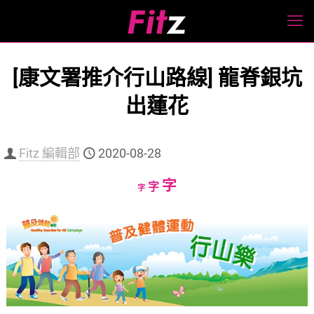
[康文署推介行山路線] 龍脊銀坑
出蓮花
Fitz 編輯部
2020-08-28
Increase
字
Reset
Decrease
字
字
font
font
font
size.
size.
size.