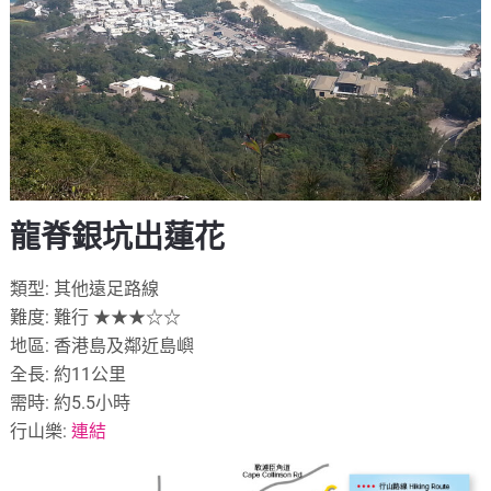
龍脊銀坑出蓮花
類型: 其他遠足路線
難度: 難行 ★★★☆☆
地區: 香港島及鄰近島嶼
全長: 約11公里
需時: 約5.5小時
行山樂:
連結