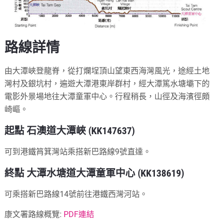
路線詳情
由大潭峽登龍脊，從打爛埕頂山望東西海灣風光，途經土地
灣村及銀坑村，遍遊大潭港東岸群村，經大潭篤水塘壩下的
電影外景場地往大潭童軍中心。行程稍長，山徑及海濱徑頗
崎嶇。
起點 石澳道大潭峽 (KK147637)
可到港鐵筲箕灣站乘搭新巴路線9號直達。
終點 大潭水塘道大潭童軍中心 (KK138619)
可乘搭新巴路線14號前往港鐵西灣河站。
康文署路線概覽:
PDF連結